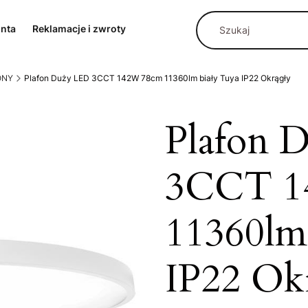
onta
Reklamacje i zwroty
ONY
Plafon Duży LED 3CCT 142W 78cm 11360lm biały Tuya IP22 Okrągły
Plafon 
3CCT 1
11360lm
IP22 Ok