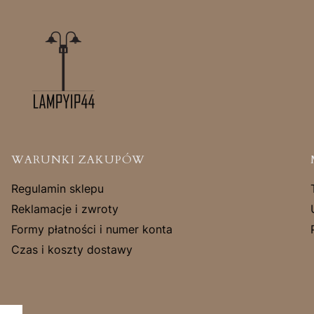
Linki w stopce
WARUNKI ZAKUPÓW
Regulamin sklepu
Reklamacje i zwroty
Formy płatności i numer konta
Czas i koszty dostawy