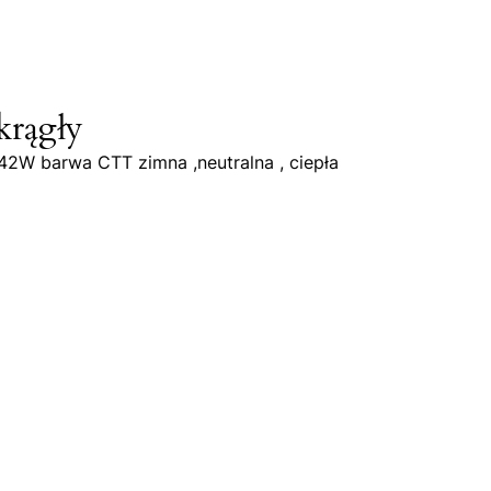
krągły
142W barwa CTT zimna ,neutralna , ciepła