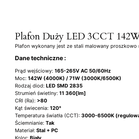
Plafon Duży LED 3CCT 142W 
Plafon wykonany jest ze stali malowany proszkowo na
Dane techniczne :
Prąd wejściowy:
165-265V AC 50/60Hz
Moc:
142W (4000K) / 71W (3000K/6500K)
Rodzaj diod:
LED SMD 2835
Strumień świetlny:
11 360[lm]
CRI (Ra):
>80
Kąt świecenia:
120°
Temperatura światła (CCT):
3000-6500K (regulow
Ściemnianie:
Tak
Materiał:
Stal + PC
Kolor:
Biały