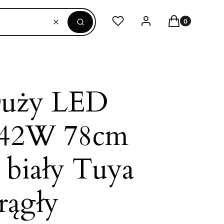
Produkty w ko
Ulubione
Zaloguj się
Koszyk
Wyczyść
Szukaj
Duży LED
42W 78cm
 biały Tuya
rągły