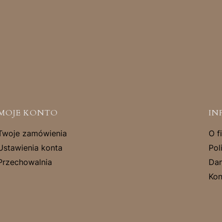
MOJE KONTO
IN
Twoje zamówienia
O f
Ustawienia konta
Pol
Przechowalnia
Dan
Kon