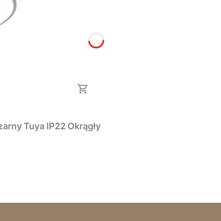
Plafon Duży LED 3CCT 142W 78cm 11360lm czarny Tuya IP22 Okrągły