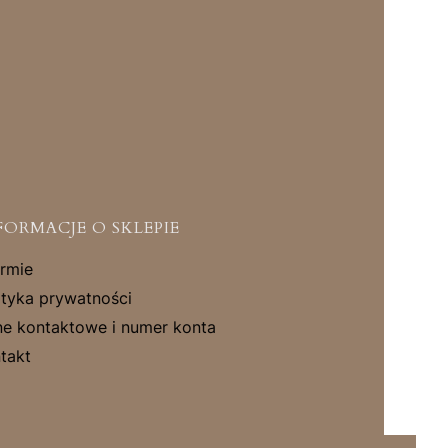
FORMACJE O SKLEPIE
irmie
ityka prywatności
e kontaktowe i numer konta
takt