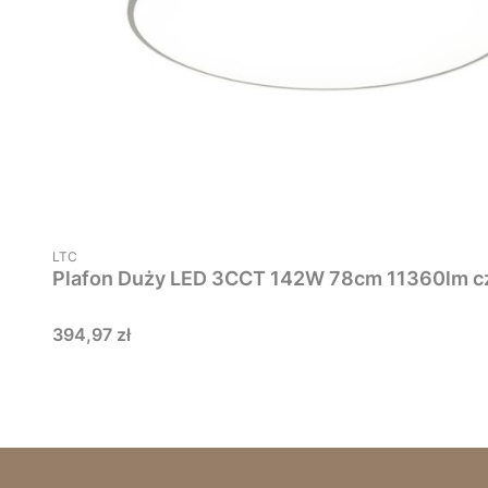
PRODUCENT
LTC
Cena
394,97 zł