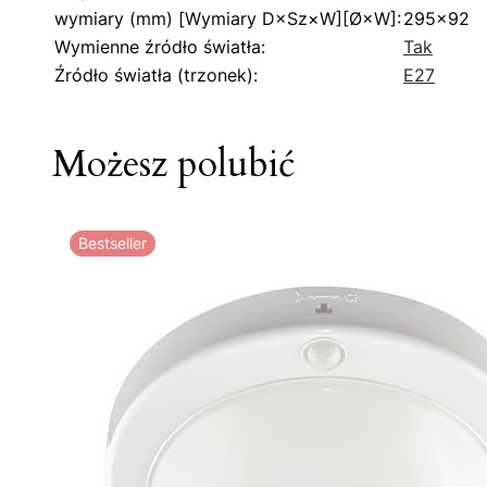
wymiary (mm) [Wymiary D×Sz×W][Ø×W]:
295x92
Wymienne źródło światła:
Tak
Źródło światła (trzonek):
E27
Możesz polubić
Bestseller