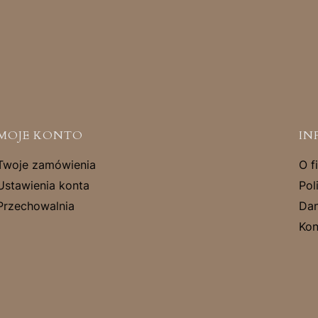
MOJE KONTO
IN
Twoje zamówienia
O f
Ustawienia konta
Pol
Przechowalnia
Dan
Kon