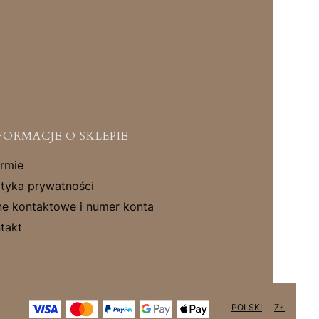
FORMACJE O SKLEPIE
irmie
ityka prywatności
e kontaktowe i numer konta
takt
POLSKI
ZŁ