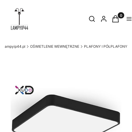
Produkty
Otwórz wyszukiwark
Szukaj
Zaloguj się
Koszyk
M
lampyip44.pl
OŚWIETLENIE WEWNĘTRZNE
PLAFONY I PÓŁPLAFONY