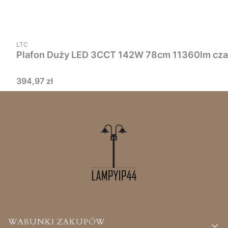
PRODUCENT
LTC
Cena
394,97 zł
Linki w stopce
WARUNKI ZAKUPÓW