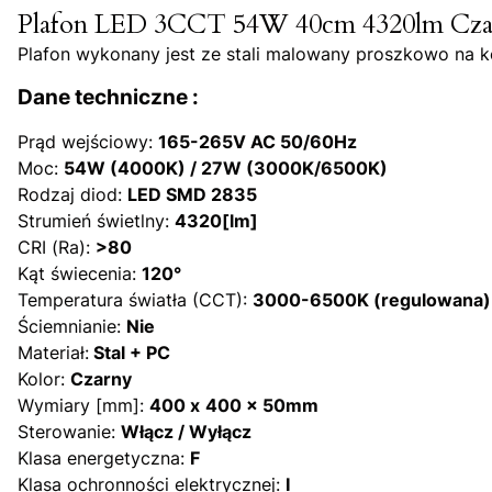
Plafon LED 3CCT 54W 40cm 4320lm Cza
Plafon wykonany jest ze stali malowany proszkowo na ko
Dane techniczne :
Prąd wejściowy:
165-265V AC 50/60Hz
Moc:
54W (4000K) / 27W (3000K/6500K)
Rodzaj diod:
LED SMD 2835
Strumień świetlny:
4320[lm]
CRI (Ra):
>80
Kąt świecenia:
120°
Temperatura światła (CCT):
3000-6500K (regulowana)
Ściemnianie:
Nie
Materiał:
Stal + PC
Kolor:
Czarny
Wymiary [mm]:
400 x
400 x 50mm
Sterowanie:
Włącz / Wyłącz
Klasa energetyczna:
F
Klasa ochronności elektrycznej:
I