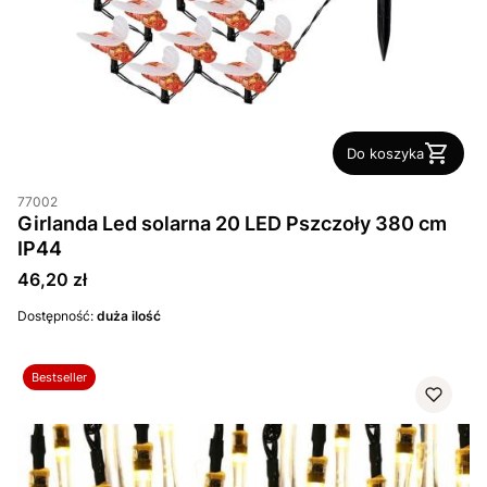
Do koszyka
77002
Girlanda Led solarna 20 LED Pszczoły 380 cm
IP44
Cena
46,20 zł
Dostępność:
duża ilość
Bestseller