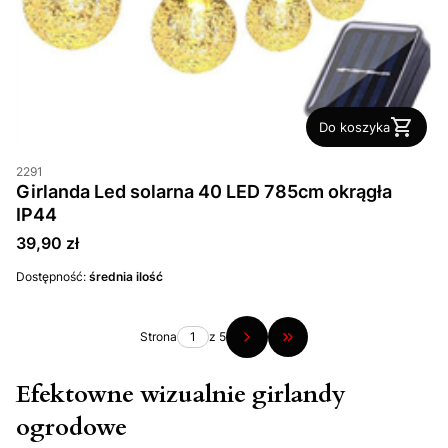
Do koszyka
2291
Girlanda Led solarna 40 LED 785cm okrągła
IP44
Cena
39,90 zł
Dostępność:
średnia ilość
Strona
z 5
Przejdź do ostatniej str
Efektowne wizualnie girlandy
ogrodowe