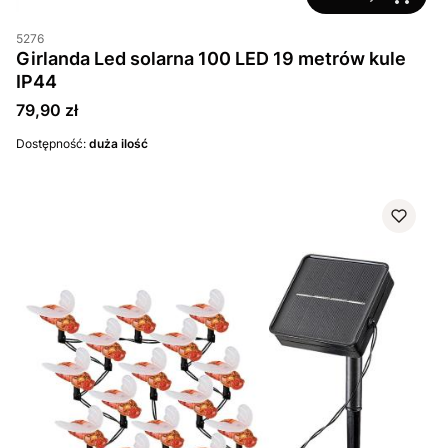
5276
Girlanda Led solarna 100 LED 19 metrów kule
IP44
Cena
79,90 zł
Dostępność:
duża ilość