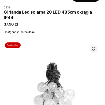
0138
Girlanda Led solarna 20 LED 485cm okrągła
IP44
Cena
37,90 zł
Dostępność:
duża ilość
Bestseller