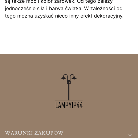
są także moc i kolor żarówek. Od tego zależy
jednocześnie siła i barwa światła. W zależności od
tego można uzyskać nieco inny efekt dekoracyjny.
Linki w stopce
WARUNKI ZAKUPÓW