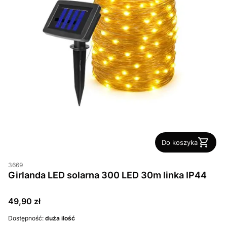
Do koszyka
3669
Girlanda LED solarna 300 LED 30m linka IP44
Cena
49,90 zł
Dostępność:
duża ilość