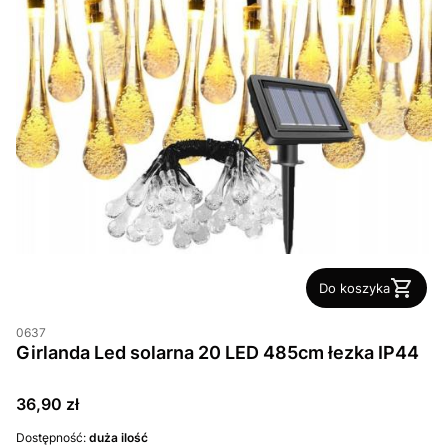
Do koszyka
0637
Girlanda Led solarna 20 LED 485cm łezka IP44
Cena
36,90 zł
Dostępność:
duża ilość