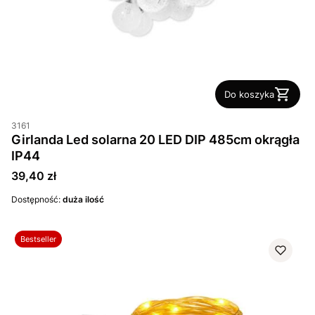
Do koszyka
3161
Girlanda Led solarna 20 LED DIP 485cm okrągła
IP44
Cena
39,40 zł
Dostępność:
duża ilość
Bestseller