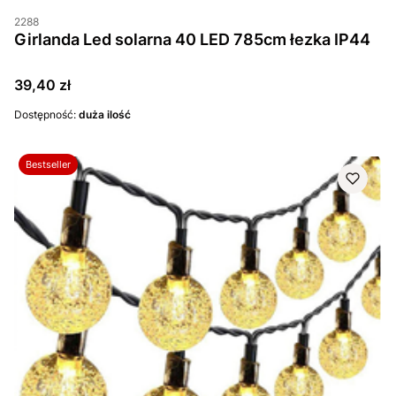
2288
Girlanda Led solarna 40 LED 785cm łezka IP44
Cena
39,40 zł
Dostępność:
duża ilość
Bestseller