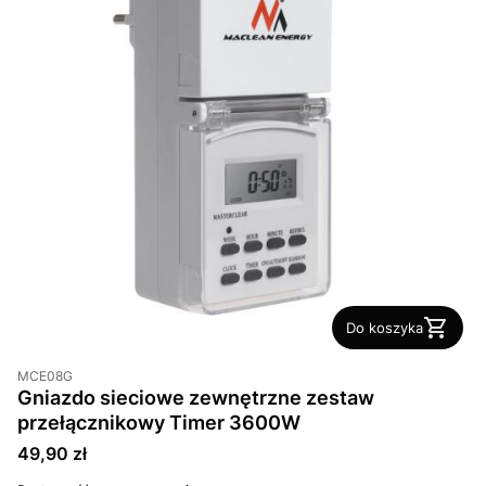
Do koszyka
MCE08G
Gniazdo sieciowe zewnętrzne zestaw
przełącznikowy Timer 3600W
Cena
49,90 zł