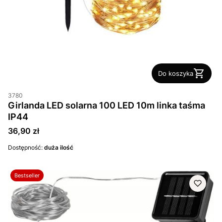
Do koszyka
3780
Girlanda LED solarna 100 LED 10m linka taśma
IP44
Cena
36,90 zł
Dostępność:
duża ilość
Bestseller