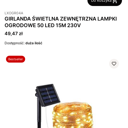
Do koszyka
LXOGR04A
GIRLANDA ŚWIETLNA ZEWNĘTRZNA LAMPKI
OGRODOWE 50 LED 15M 230V
Cena
49,47 zł
Dostępność:
duża ilość
Bestseller