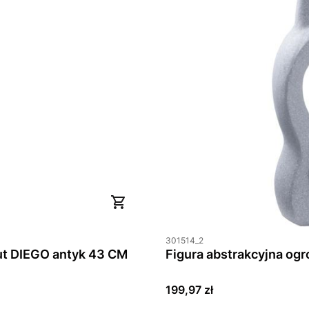
301514_2
t DIEGO antyk 43 CM
Cena
199,97 zł