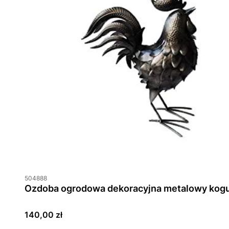
504888
Ozdoba ogrodowa dekoracyjna metalowy kogu
Cena
140,00 zł