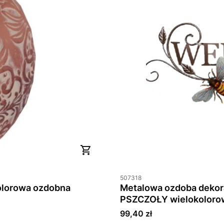
507318
olorowa ozdobna
Metalowa ozdoba deko
PSZCZOŁY wielokoloro
Cena
99,40 zł