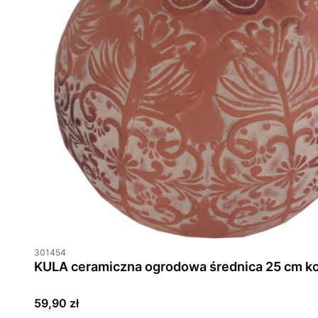
301454
KULA ceramiczna ogrodowa średnica 25 cm k
Cena
59,90 zł