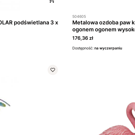
504605
OLAR podświetlana 3 x
Metalowa ozdoba paw koloro
ogonem ogonem wysok
Cena
176,36 zł
Dostępność:
na wyczerpaniu