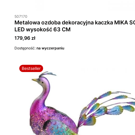
507170
Metalowa ozdoba dekoracyjna kaczka MIKA S
LED wysokość 63 CM
Cena
179,96 zł
Dostępność:
na wyczerpaniu
Bestseller