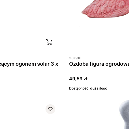
301918
ącym ogonem solar 3 x
Cena
49,59 zł
Dostępność:
duża ilość