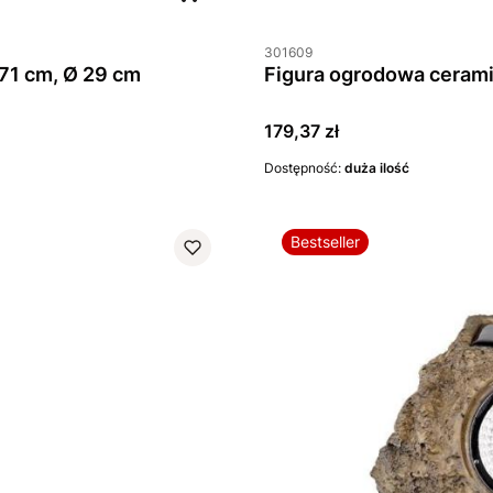
301609
71 cm, Ø 29 cm
Cena
179,37 zł
Dostępność:
duża ilość
Bestseller