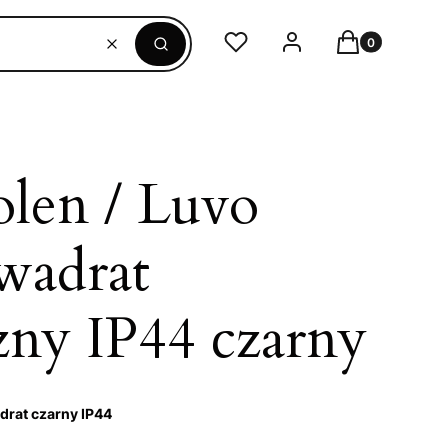
Produkty w ko
Ulubione
Zaloguj się
Koszyk
Wyczyść
Szukaj
olen / Luvo
wadrat
zny IP44 czarny
drat czarny IP44