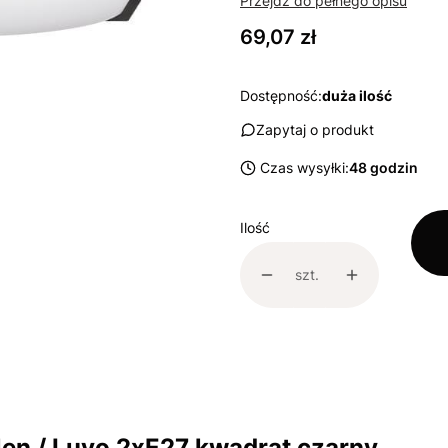
Przejdź do pełnego opisu
Cena
69,07 zł
Dostępność:
duża ilość
Zapytaj o produkt
Czas wysyłki:
48 godzin
Ilość
szt.
len / Luvo 2xE27 kwadrat czarny