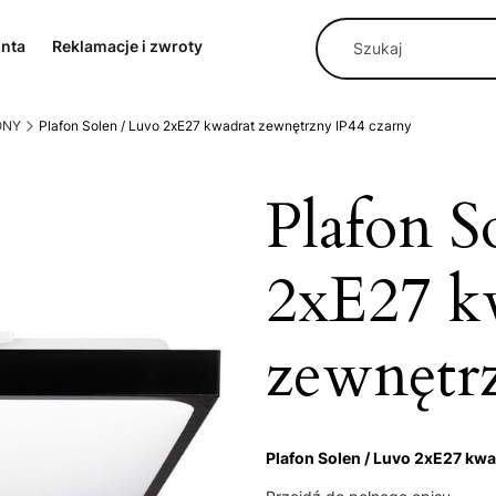
onta
Reklamacje i zwroty
ONY
Plafon Solen / Luvo 2xE27 kwadrat zewnętrzny IP44 czarny
Plafon S
2xE27 k
zewnętr
Plafon Solen / Luvo 2xE27 kwa