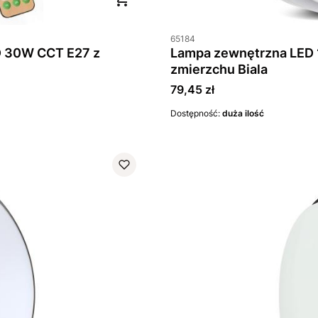
65184
ED 30W CCT E27 z
Lampa zewnętrzna LED 15W 1100lm IP54 4000K z czujnikiem ruchu i
zmierzchu Biala
Cena
79,45 zł
Dostępność:
duża ilość