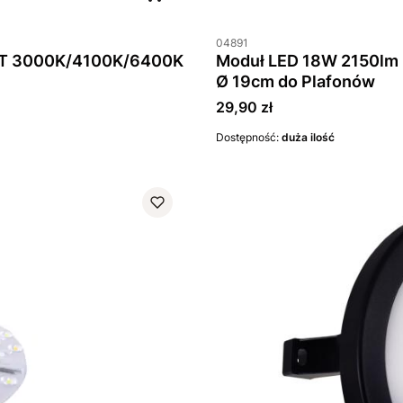
04891
CT 3000K/4100K/6400K
Moduł LED 18W 2150lm
Ø 19cm do Plafonów
Cena
29,90 zł
Dostępność:
duża ilość