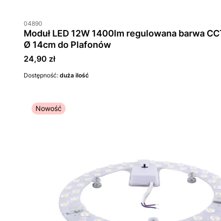
04890
Moduł LED 12W 1400lm regulowana barwa C
Ø 14cm do Plafonów
Cena
24,90 zł
Dostępność:
duża ilość
Nowość