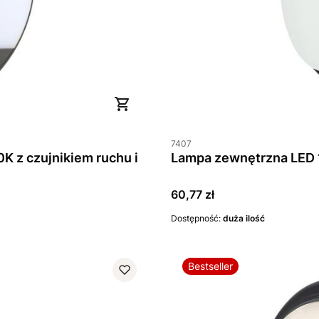
7407
Cena
60,77 zł
Dostępność:
duża ilość
Bestseller