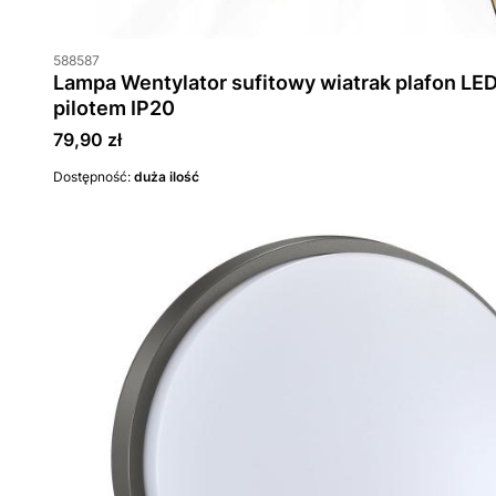
588587
Lampa Wentylator sufitowy wiatrak plafon L
pilotem IP20
Cena
79,90 zł
Dostępność:
duża ilość