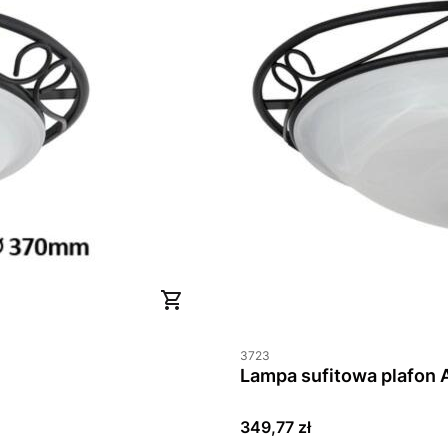
3723
Lampa sufitowa plafon
Cena
349,77 zł