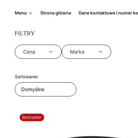
Menu
Strona główna
Dane kontaktowe i numer k
FILTRY
Cena
Marka
Koniec filtrów
Lista produktów
Sortowanie:
Domyślne
Bestseller