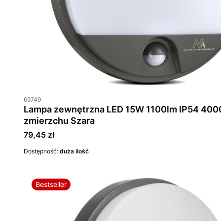
65749
Lampa zewnętrzna LED 15W 1100lm IP54 4000K z czujnikiem ruchu i
zmierzchu Szara
Cena
79,45 zł
Dostępność:
duża ilość
Bestseller