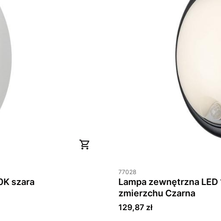
77028
IP54 4000K szara
Lampa zewnętrzna LED 15W 1800lm IP54 4000K Czujnik ruchu i
zmierzchu Czarna
Cena
129,87 zł