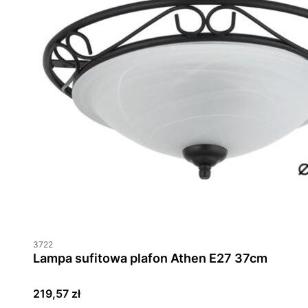
3722
Lampa sufitowa plafon Athen E27 37cm
Cena
219,57 zł