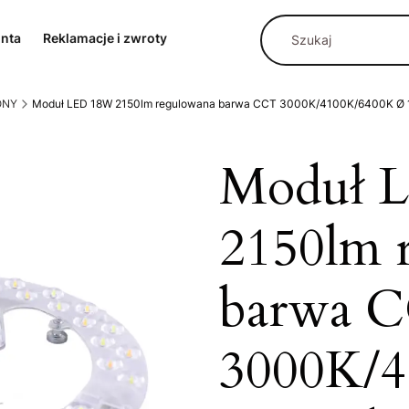
onta
Reklamacje i zwroty
ONY
Moduł LED 18W 2150lm regulowana barwa CCT 3000K/4100K/6400K Ø 
Moduł 
2150lm 
barwa 
3000K/