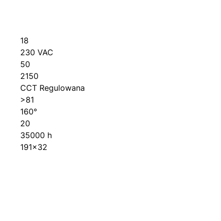
18
230 VAC
50
2150
CCT Regulowana
>81
160°
20
35000 h
191×32