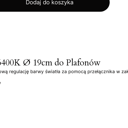
Dodaj do koszyka
400K Ø 19cm do Plafonów
ową regulację barwy światła za pomocą przełącznika w za
w