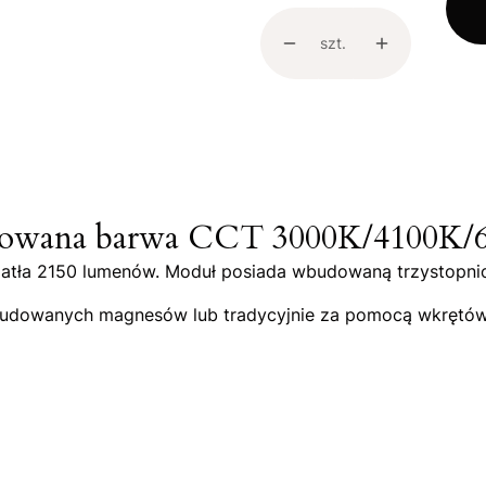
szt.
owana barwa CCT 3000K/4100K/6
iatła 2150 lumenów. Moduł posiada wbudowaną trzystopni
udowanych magnesów lub tradycyjnie za pomocą wkrętó