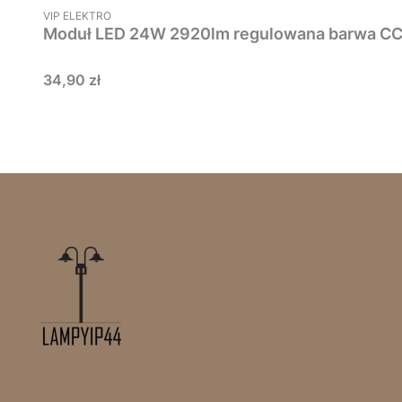
PRODUCENT
VIP ELEKTRO
Moduł LED 24W 2920lm regulowana barwa C
Cena
34,90 zł