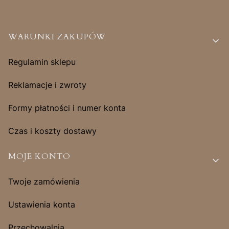
Linki w stopce
WARUNKI ZAKUPÓW
Regulamin sklepu
Reklamacje i zwroty
Formy płatności i numer konta
Czas i koszty dostawy
MOJE KONTO
Twoje zamówienia
Ustawienia konta
Przechowalnia