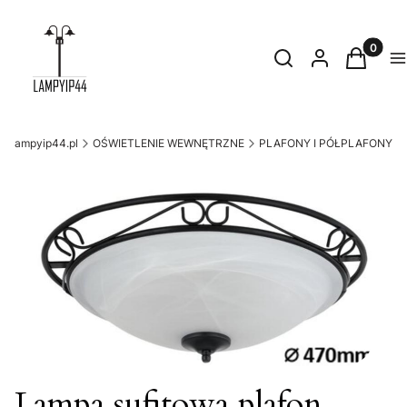
Produkty
Otwórz wyszukiwark
Szukaj
Zaloguj się
Koszyk
M
lampyip44.pl
OŚWIETLENIE WEWNĘTRZNE
PLAFONY I PÓŁPLAFONY
Lampa sufitowa plafon