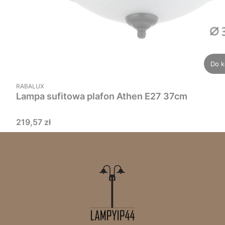
Do k
PRODUCENT
RABALUX
Lampa sufitowa plafon Athen E27 37cm
Cena
219,57 zł