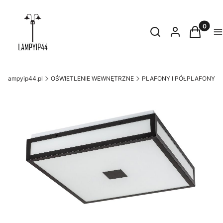
Produkty
Otwórz wyszukiwark
Szukaj
Zaloguj się
Koszyk
M
lampyip44.pl
OŚWIETLENIE WEWNĘTRZNE
PLAFONY I PÓŁPLAFONY