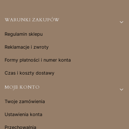
Linki w stopce
WARUNKI ZAKUPÓW
Regulamin sklepu
Reklamacje i zwroty
Formy płatności i numer konta
Czas i koszty dostawy
MOJE KONTO
Twoje zamówienia
Ustawienia konta
Przechowalnia