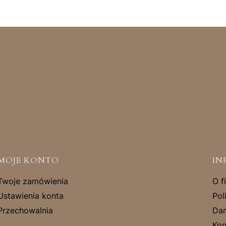
MOJE KONTO
IN
Twoje zamówienia
O f
Ustawienia konta
Pol
Przechowalnia
Dan
Kon