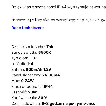
Dzięki klasie szczelności IP 44 wytrzymuje nawet n
Na wszystkie produkty sklep internetowy lampyip44.pl daje ROK gwa
Dane techniczne:
Czujnik zmierzchu:
Tak
Barwa światła:
6500K
Typ diod:
LED
Ilość diod:
4
Bateria:
600mAh 1.2V
Panel słoneczny:
2V 80mA
Moc:
0,24W
Klasa odporności:
IP44
Jasność:
20lm
Kąt świecenia:
360°
Czas ładowania:
6-8 godzin na pełnym słońcu