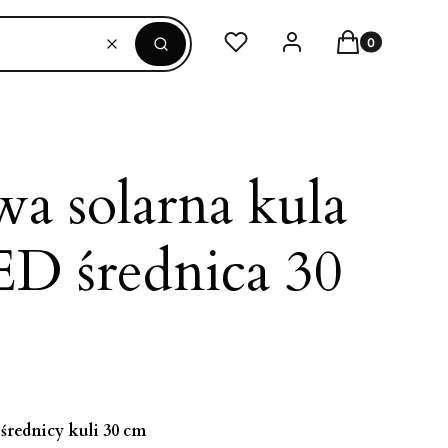
Produkty w ko
Ulubione
Zaloguj się
Koszyk
Wyczyść
Szukaj
a solarna kula
ED średnica 30
średnicy kuli 30 cm