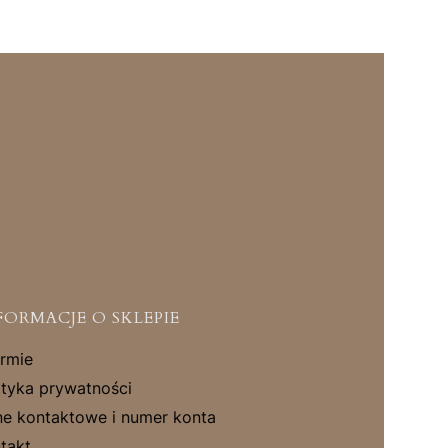
FORMACJE O SKLEPIE
irmie
ityka prywatności
e kontaktowe i numer konta
takt