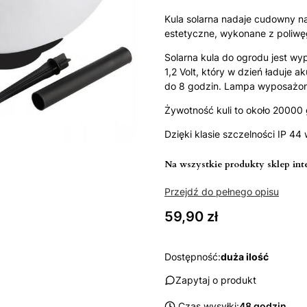
Kula solarna nadaje cudowny nas
estetyczne, wykonane z poliwę
Solarna kula do ogrodu jest wy
1,2 Volt, który w dzień ładuje 
do 8 godzin. Lampa wyposażon
Żywotność kuli to około 20000
Dzięki klasie szczelności IP 4
Na wszystkie produkty sklep int
Przejdź do pełnego opisu
Cena
59,90 zł
Dostępność:
duża ilość
Zapytaj o produkt
Czas wysyłki:
48 godzin