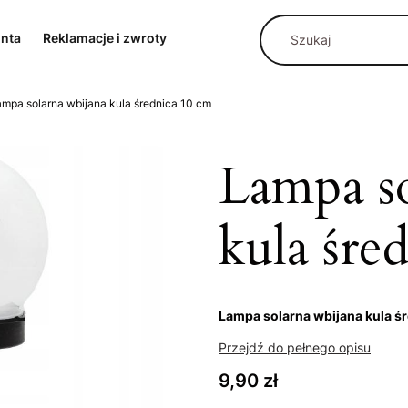
onta
Reklamacje i zwroty
mpa solarna wbijana kula średnica 10 cm
Lampa so
kula śre
Lampa solarna wbijana kula ś
Przejdź do pełnego opisu
Cena
9,90 zł