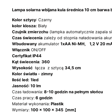
Lampa solarna wbijana kula średnica 10 cm barwa b
Kolor sztycy
: Czarny
kolor klosza:
Biały
Czujnik zmierzchu
(lampka automatycznie zapala si
Czas świecenia
zależy od stopnia naładowania akum
Wbudowany
akumulator
1xAA Ni-MH,
1,2 V 20 m
Włącznik
ON/OFF
Certyfikat IP44
Kąt świecenia
:
360
Wysokość
łącza z sztycą
34,5 cm
Kolor światła - zimny
Ilość led:
1led
Jasność: 10 lm
Czas ładowania:
8-10 godzin na pełnym słońcu
Czas pracy:
6 godzin
Materiał wykonania:
Plastik
Wymiary:
100 x 100 x 345 [mm]