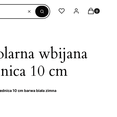
Produkty w ko
Ulubione
Zaloguj się
Koszyk
Wyczyść
Szukaj
larna wbijana
dnica 10 cm
rednica 10 cm barwa biała zimna