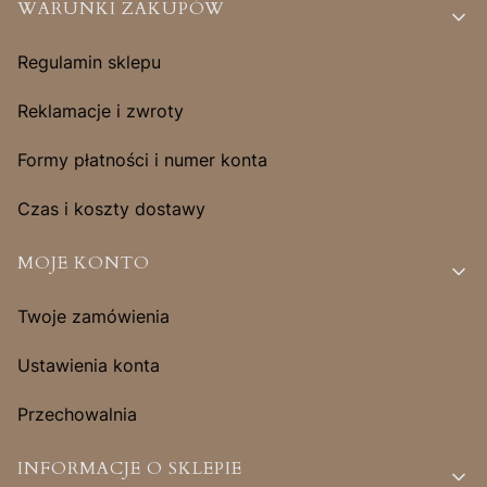
Linki w stopce
WARUNKI ZAKUPÓW
Regulamin sklepu
Reklamacje i zwroty
Formy płatności i numer konta
Czas i koszty dostawy
MOJE KONTO
Twoje zamówienia
Ustawienia konta
Przechowalnia
INFORMACJE O SKLEPIE