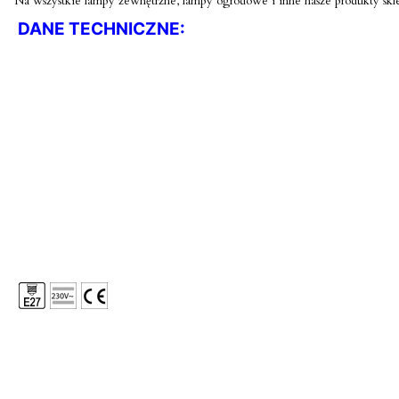
Na wszystkie lampy zewnętrzne, lampy ogrodowe i inne nasze produkty skle
DANE TECHNICZNE: