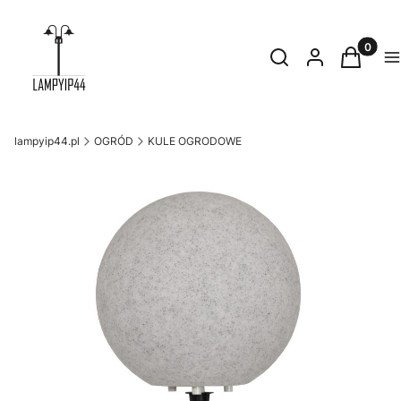
Produkty
Otwórz wyszukiwark
Szukaj
Zaloguj się
Koszyk
M
lampyip44.pl
OGRÓD
KULE OGRODOWE