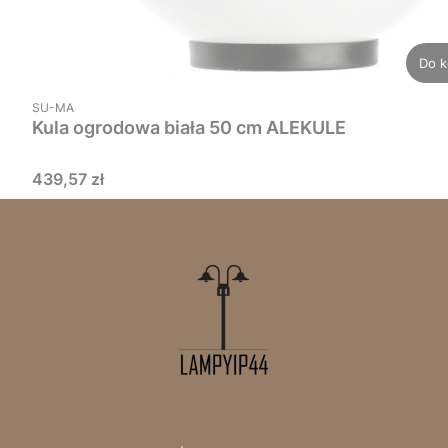
Do k
PRODUCENT
SU-MA
Kula ogrodowa biała 50 cm ALEKULE
Cena
439,57 zł