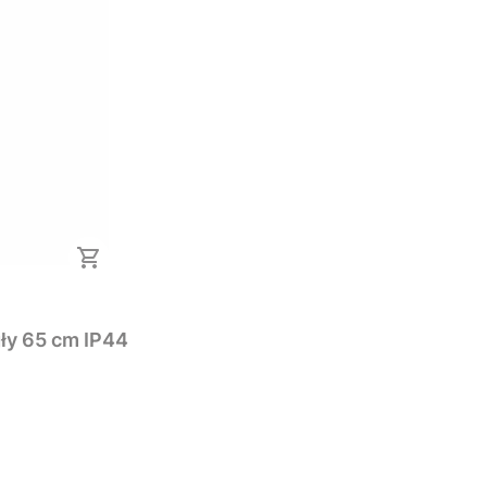
Lampa ogrodowa słupek stojący srebrny okrągły 65 cm IP44