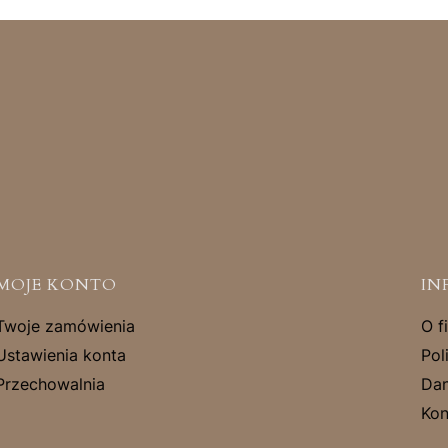
MOJE KONTO
IN
Twoje zamówienia
O f
Ustawienia konta
Pol
Przechowalnia
Dan
Kon