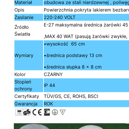
Materiał
obudowa ze stali nierdzewnej , poliwę
Opis
Powierzchnia pokryta lakierem bezbar
Zasilanie
220-240 VOLT
E-27 maksymalna średnica żarówki 4
Źródło
Światła
,MAX 40 WAT (pasują żarówki zwykłe,
•wysokość 65 cm
Wymiary
•średnica podstawy 13 cm
•średnica słupka 8 x 8 cm
Kolor
CZARNY
Stopień
IP 44
ochrony
Certyfikaty
TÜV/GS, CE, ROHS, BSCI
Gwarancja
ROK