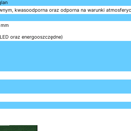
glan
wnym, kwasoodporna oraz odporna na warunki atmosferyczn
5 mm
 LED oraz energooszczędne)