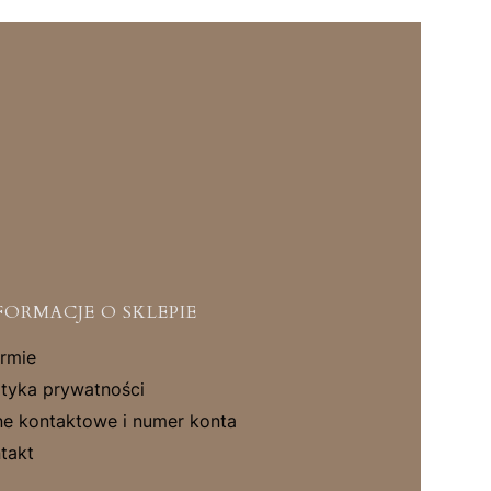
FORMACJE O SKLEPIE
irmie
ityka prywatności
e kontaktowe i numer konta
takt