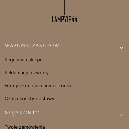
Linki w stopce
WARUNKI ZAKUPÓW
Regulamin sklepu
Reklamacje i zwroty
Formy płatności i numer konta
Czas i koszty dostawy
MOJE KONTO
Twoje zamówienia