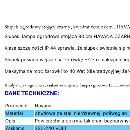
Słupek ogrodowy stojący czarny, kwadrat 6cm x 6cm , HAV
Słupek, lampa ogrodowa stojąca 90 cm HAVANA CZARNA, wy
Klasa szczelności IP 44 sprawia, że słupek świetnie s
Słupek posiada wejście na żarówkę E-27 o maksymalnej 
Maksymalna moc żarówki to 40 Wat (dla tradycyjnej żaró
Każdy słupek ogrodowy, kinkiet zewnętrzny, lampa ogrodowa LED, oświetle
DANE TECHNICZNE:
Producent
Havana
Materiał
obudowa ze stali nierdzewnej, poliwęglan
Opis
Powierzchnia pokryta lakierem bezbarwnym
Zasilanie
220-240 VOLT