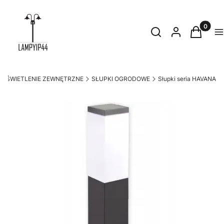
Produkty
Otwórz wyszukiwark
Szukaj
Zaloguj się
Koszyk
M
OŚWIETLENIE ZEWNĘTRZNE
SŁUPKI OGRODOWE
Słupki seria HAVANA