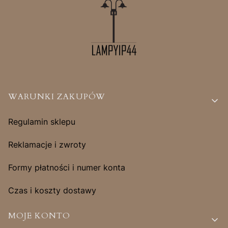
Linki w stopce
WARUNKI ZAKUPÓW
Regulamin sklepu
Reklamacje i zwroty
Formy płatności i numer konta
Czas i koszty dostawy
MOJE KONTO