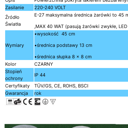
Opis
Powierzchnia pokryta lakierem bezbarwnym
Zasilanie
220-240 VOLT
E-27 maksymalna średnica żarówki to 45
Źródło
Światła
,MAX 40 WAT (pasują żarówki zwykłe, LED
•wysokość 45 cm
Wymiary
•średnica podstawy 13 cm
•średnica słupka 8 x 8 cm
Kolor
CZARNY
Stopień
IP 44
ochrony
Certyfikaty
TÜV/GS, CE, ROHS, BSCI
Gwarancja
rok