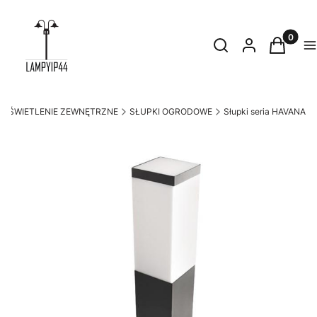
Produkty
Otwórz wyszukiwark
Szukaj
Zaloguj się
Koszyk
M
OŚWIETLENIE ZEWNĘTRZNE
SŁUPKI OGRODOWE
Słupki seria HAVANA