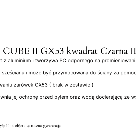
et CUBE II GX53 kwadrat Czarna 
t z aluminium i tworzywa PC odpornego na promieniowanie
m sześcianu i może być przymocowana do ściany za pomo
owaniu żarówek GX53 ( brak w zestawie )
wnia jej ochronę przed pyłem oraz wodą docierającą ze w
ip44.pl objęte są roczną gwarancją.