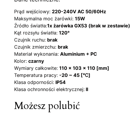
Prąd wejściowy:
220-240V AC 50/60Hz
Maksymalna moc żarówki:
15W
Źródło światła:
1x żarówka GX53 (brak w zestawie)
Kąt rozsyłu światła:
120
°
Czujnik ruchu:
brak
Czujnik zmierzchu:
brak
Materiał wykonania:
Aluminium + PC
Kolor:
czarny
Wymiary całkowite:
110 x 103 x 110 [mm]
Temperatura pracy:
-20 ~ 45 [℃]
Klasa odporności:
IP54
Klasa ochronności elektrycznej:
II
Możesz polubić