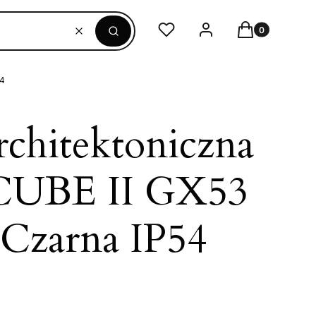
Produkty w ko
Ulubione
Zaloguj się
Koszyk
Wyczyść
Szukaj
54
chitektoniczna
 CUBE II GX53
 Czarna IP54