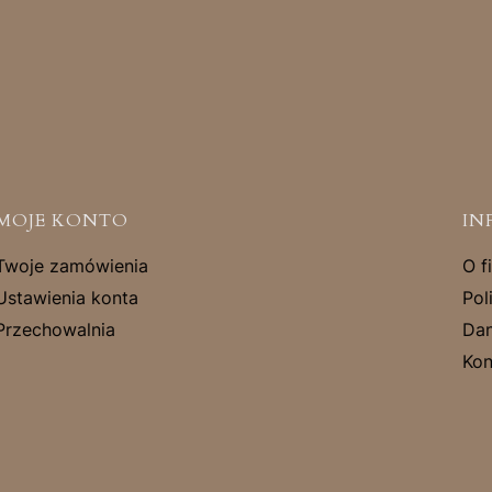
MOJE KONTO
IN
Twoje zamówienia
O f
Ustawienia konta
Pol
Przechowalnia
Dan
Kon