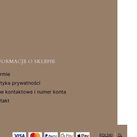
FORMACJE O SKLEPIE
irmie
ityka prywatności
e kontaktowe i numer konta
takt
POLSKI
ZŁ