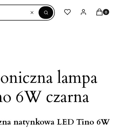
Produkty w ko
Ulubione
Zaloguj się
Koszyk
Wyczyść
Szukaj
toniczna lampa
o 6W czarna
zna natynkowa LED Tino 6W