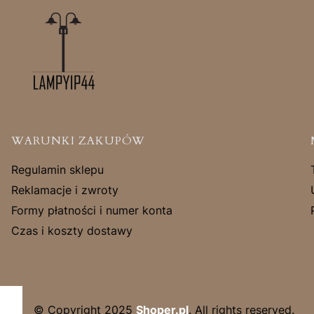
Linki w stopce
WARUNKI ZAKUPÓW
Regulamin sklepu
Reklamacje i zwroty
Formy płatności i numer konta
Czas i koszty dostawy
© Copyright 2025
Shoper.pl
. All rights reserved.