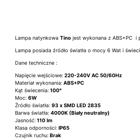
Lampa natynkowa
Tino
jest wykonana z ABS+PC i po
Lampa posiada źródło światła o mocy 6 Wat i świec
Dane techniczne :
Napięcie wejściowe:
220-240V AC 50/60Hz
Materiał wykonania:
ABS+PC
Kąt świecenia:
100°
Moc:
6W
Źródło światła:
93 x SMD LED 2835
Barwa światła:
4000K (Biały neutralny)
Jasność:
110 lm
Klasa odporności:
IP65
Czujnik ruchu:
Brak