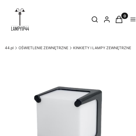
Produkty
Otwórz wyszukiwark
Szukaj
Zaloguj się
Koszyk
M
yip44.pl
OŚWIETLENIE ZEWNĘTRZNE
KINKIETY I LAMPY ZEWNĘTRZNE