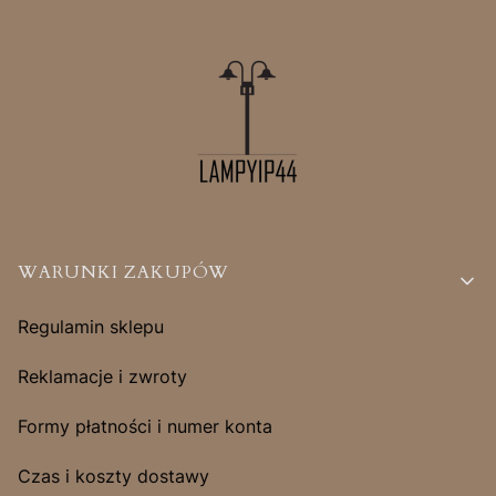
Linki w stopce
WARUNKI ZAKUPÓW
Regulamin sklepu
Reklamacje i zwroty
Formy płatności i numer konta
Czas i koszty dostawy