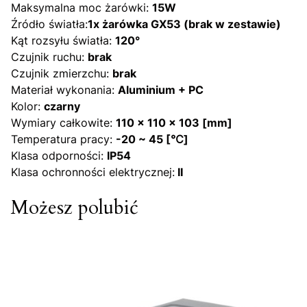
Maksymalna moc żarówki:
15W
Źródło światła:
1x żarówka GX53 (brak w zestawie)
Kąt rozsyłu światła:
120
°
Czujnik ruchu:
brak
Czujnik zmierzchu:
brak
Materiał wykonania:
Aluminium + PC
Kolor:
czarny
Wymiary całkowite:
110 x 110 x 103 [mm]
Temperatura pracy:
-20 ~ 45 [℃]
Klasa odporności:
IP54
Klasa ochronności elektrycznej:
II
Możesz polubić