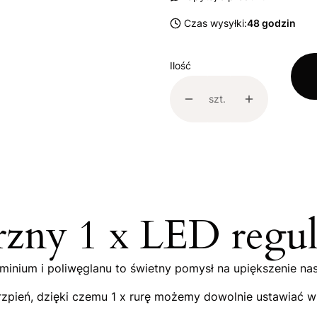
Czas wysyłki:
48 godzin
Ilość
szt.
rzny 1 x LED reg
inium i poliwęglanu to świetny pomysł na upiększenie n
eń, dzięki czemu 1 x rurę możemy dowolnie ustawiać w gór