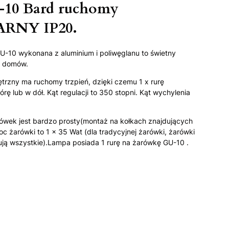
-10 Bard ruchomy
ARNY IP20.
10 wykonana z aluminium i poliwęglanu to świetny
h domów.
rzny ma ruchomy trzpień, dzięki czemu 1 x rurę
ę lub w dół. Kąt regulacji to 350 stopni. Kąt wychylenia
rówek jest bardzo prosty(montaż na kołkach znajdujących
c żarówki to 1 x 35 Wat (dla tradycyjnej żarówki, żarówki
ją wszystkie).Lampa posiada 1 rurę na żarówkę GU-10 .