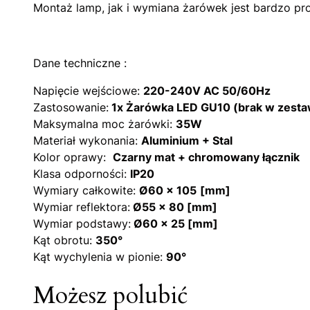
Montaż lamp, jak i wymiana żarówek jest bardzo pr
Dane techniczne :
Napięcie wejściowe:
220-240V AC 50/60Hz
Zastosowanie:
1x Żarówka LED GU10 (brak w zesta
Maksymalna moc żarówki:
35W
Materiał wykonania:
Aluminium + Stal
Kolor oprawy:
Czarny mat + chromowany łącznik
Klasa odporności:
IP20
Wymiary całkowite:
Ø
60 x 105
[mm]
Wymiar reflektora:
Ø
55 x 80 [mm]
Wymiar podstawy:
Ø
60 x 25 [mm]
Kąt obrotu:
350°
Kąt wychylenia w pionie:
90°
Możesz polubić