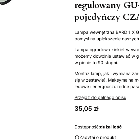
regulowany GU
pojedyńczy CZ
Lampa wewnętrzna BARD 1 X GU-
pomysł na upiększenie naszyc
Lampa ogrodowa kinkiet wewnęt
możemy dowolnie ustawiać w gór
w pionie to 90 stopni.
Montaż lamp, jak i wymiana ża
się w zestawie). Maksymalna mo
ledowe i energooszczędne pasu
Przejdź do pełnego opisu
Cena
35,05 zł
Dostępność:
duża ilość
Zapytaj o produkt