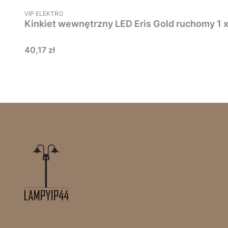
PRODUCENT
VIP ELEKTRO
Kinkiet wewnętrzny LED Eris Gold ruchomy 1 
Cena
40,17 zł