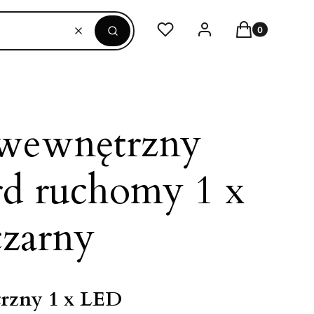
Produkty w ko
Ulubione
Zaloguj się
Koszyk
Wyczyść
Szukaj
 wewnętrzny
d ruchomy 1 x
zarny
rzny 1 x LED