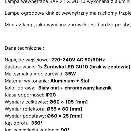
Lampa wewnętrzna BARD 1 X GU-10 wykonana z aluminiu
Lampa ogrodowa kinkiet wewnętrzny ma ruchomy trzpień, 
Montaż lamp, jak i wymiana żarówek jest bardzo prosty
Dane techniczne :
Napięcie wejściowe:
220-240V AC 50/60Hz
Zastosowanie:
1x Żarówka LED GU10 (brak w zestawie)
Maksymalna moc żarówki:
35W
Materiał wykonania:
Aluminium + Stal
Kolor oprawy:
Biały mat + chromowany łącznik
Klasa odporności:
IP20
Wymiary całkowite:
Ø
60 x 105
[mm]
Wymiar reflektora:
Ø
55 x 80 [mm]
Wymiar podstawy:
Ø
60 x 25 [mm]
Kąt obrotu:
350°
Kąt wychylenia w pionie:
90°