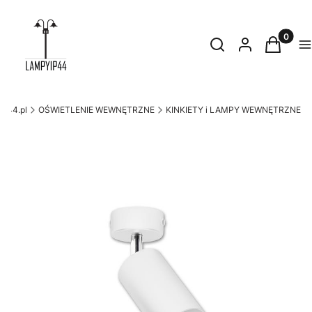
Produkty
Otwórz wyszukiwark
Szukaj
Zaloguj się
Koszyk
M
ip44.pl
OŚWIETLENIE WEWNĘTRZNE
KINKIETY i LAMPY WEWNĘTRZNE