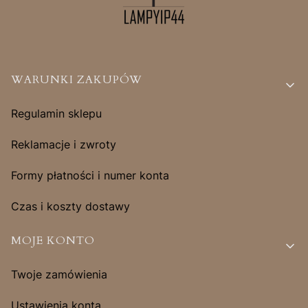
Linki w stopce
WARUNKI ZAKUPÓW
Regulamin sklepu
Reklamacje i zwroty
Formy płatności i numer konta
Czas i koszty dostawy
MOJE KONTO
Twoje zamówienia
Ustawienia konta