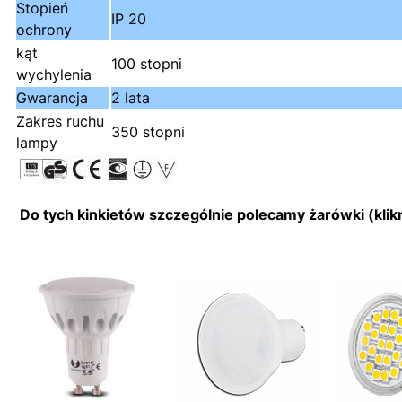
Stopień
IP 20
ochrony
kąt
100 stopni
wychylenia
Gwarancja
2 lata
Zakres ruchu
350 stopni
lampy
Do tych kinkietów szczególnie polecamy żarówki (klikni