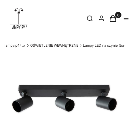
Produkty
Otwórz wyszukiwark
Szukaj
Zaloguj się
Koszyk
M
lampyip44.pl
OŚWIETLENIE WEWNĘTRZNE
Lampy LED na szynie (trackl