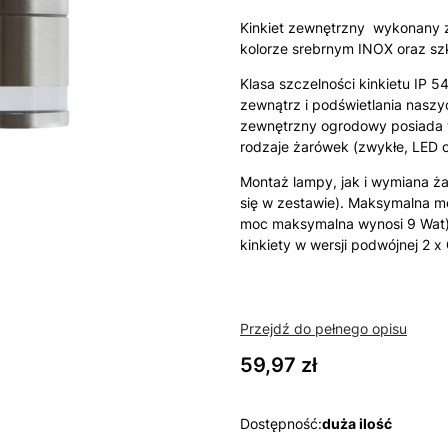
Kinkiet zewnętrzny wykonany z 
kolorze srebrnym INOX oraz s
Klasa szczelności kinkietu IP 5
zewnątrz i podświetlania naszy
zewnętrzny ogrodowy posiada w
rodzaje żarówek (zwykłe, LED 
Montaż lampy, jak i wymiana ż
się w zestawie). Maksymalna m
moc maksymalna wynosi 9 Wat).
kinkiety w wersji podwójnej 2 x
Przejdź do pełnego opisu
Cena
59,97 zł
Dostępność:
duża ilość