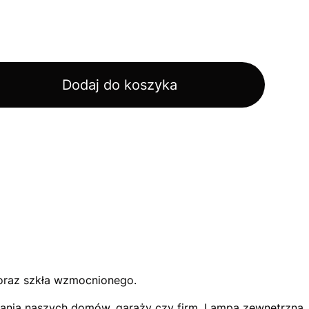
Dodaj do koszyka
 oraz szkła wzmocnionego.
ietlania naszych domów, garaży czy firm. Lampa zewnętrzn