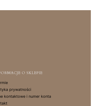
FORMACJE O SKLEPIE
irmie
ityka prywatności
e kontaktowe i numer konta
takt