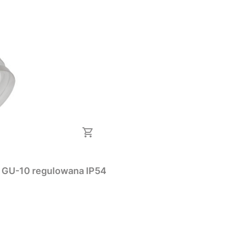
KINKIET zewnętrzny lampa elewacyjna TARAS GU-10 regulowana IP54