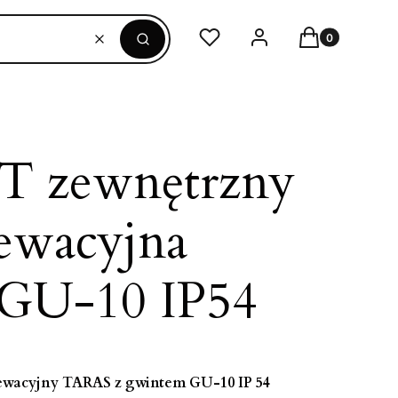
Produkty w ko
Ulubione
Zaloguj się
Koszyk
Wyczyść
Szukaj
T zewnętrzny
lewacyjna
GU-10 IP54
lewacyjny TARAS z gwintem GU-10 IP 54