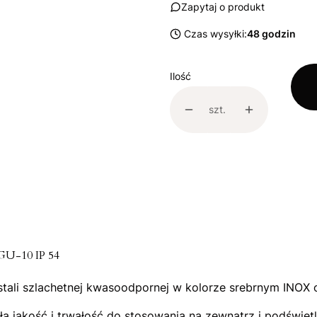
Zapytaj o produkt
Czas wysyłki:
48 godzin
Ilość
szt.
GU-10 IP 54
 stali szlachetnej kwasoodpornej w kolorze srebrnym INOX
nałą jakość i trwałość do stosowania na zewnątrz i podśw