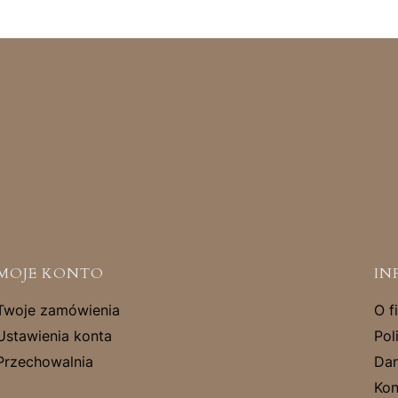
MOJE KONTO
IN
Twoje zamówienia
O f
Ustawienia konta
Pol
Przechowalnia
Dan
Kon