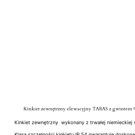
Kinkiet zewnętrzny elewacyjny TARAS z gwintem 
Kinkiet zewnętrzny wykonany z trwałej niemieckiej
Klasa szczelności kinkietu IP 54 gwarantuje dosko