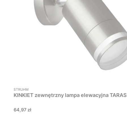
PRODUCENT
STRUHM
Cena
64,97 zł