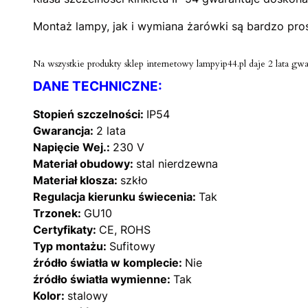
Montaż lampy, jak i wymiana żarówki są bardzo pro
Na wszystkie produkty sklep internetowy lampyip44.pl daje 2 lata gwa
DANE TECHNICZNE:
Stopień szczelności:
IP54
Gwarancja:
2 lata
Napięcie Wej.:
230 V
Materiał obudowy:
stal nierdzewna
Materiał klosza:
szkło
Regulacja kierunku świecenia:
Tak
Trzonek:
GU10
Certyfikaty:
CE, ROHS
Typ montażu:
Sufitowy
źródło światła w komplecie:
Nie
źródło światła wymienne:
Tak
Kolor:
stalowy