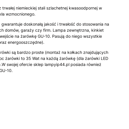
trwałej niemieckiej stali szlachetnej kwasoodpornej w
zkła wzmocnionego.
4 gwarantuje doskonałą jakość i trwałość do stosowania na
ch domów, garaży czy firm. Lampa zewnętrzna, kinkiet
ejście na żarówkę GU-10. Pasują do niego wszystkie
oraz energooszczędne).
arówki są bardzo proste (montaż na kołkach znajdujących
oc żarówki to 35 Wat na każdą żarówkę (dla żarówki LED
W swojej ofercie sklep lampyip44.pl posiada również
 GU-10.