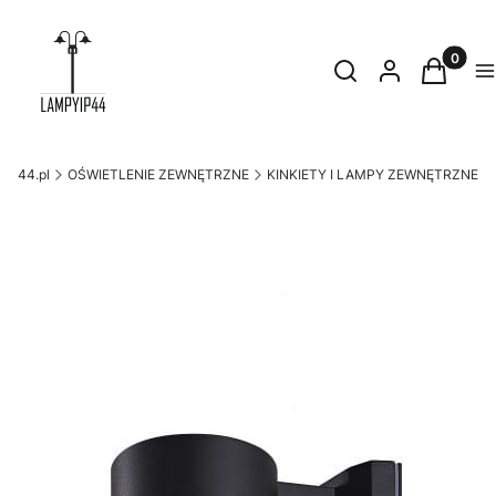
Produkty
Otwórz wyszukiwark
Szukaj
Zaloguj się
Koszyk
M
yip44.pl
OŚWIETLENIE ZEWNĘTRZNE
KINKIETY I LAMPY ZEWNĘTRZNE