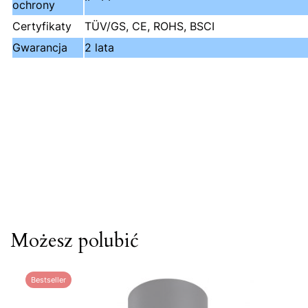
ochrony
Certyfikaty
TÜV/GS, CE, ROHS, BSCI
Gwarancja
2 lata
Możesz polubić
Bestseller