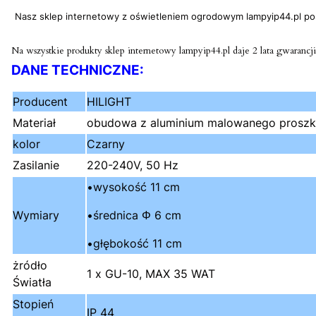
Nasz sklep internetowy z oświetleniem ogrodowym lampyip44.pl pos
Na wszystkie produkty sklep internetowy lampyip44.pl daje 2 lata gwarancji
DANE TECHNICZNE:
Producent
HILIGHT
Materiał
obudowa z aluminium malowanego proszk
kolor
Czarny
Zasilanie
220-240V, 50 Hz
•wysokość 11 cm
Wymiary
•średnica Φ 6 cm
•głębokość 11 cm
żródło
1 x GU-10, MAX 35 WAT
Światła
Stopień
IP 44