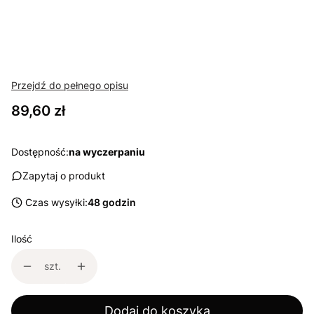
Przejdź do pełnego opisu
Cena
89,60 zł
Dostępność:
na wyczerpaniu
Zapytaj o produkt
Czas wysyłki:
48 godzin
Ilość
szt.
Dodaj do koszyka