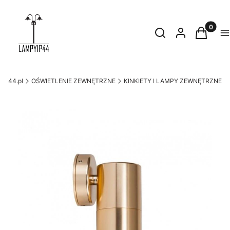
Produkty
Otwórz wyszukiwark
Szukaj
Zaloguj się
Koszyk
M
yip44.pl
OŚWIETLENIE ZEWNĘTRZNE
KINKIETY I LAMPY ZEWNĘTRZNE