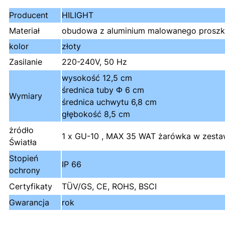
Producent
HILIGHT
Materiał
obudowa z aluminium malowanego proszkow
kolor
złoty
Zasilanie
220-240V, 50 Hz
wysokość 12,5 cm
średnica tuby Φ 6 cm
Wymiary
średnica uchwytu 6,8 cm
głębokość 8,5 cm
żródło
1 x GU-10 , MAX 35 WAT żarówka w zesta
Światła
Stopień
IP 66
ochrony
Certyfikaty
TÜV/GS, CE, ROHS, BSCI
Gwarancja
rok