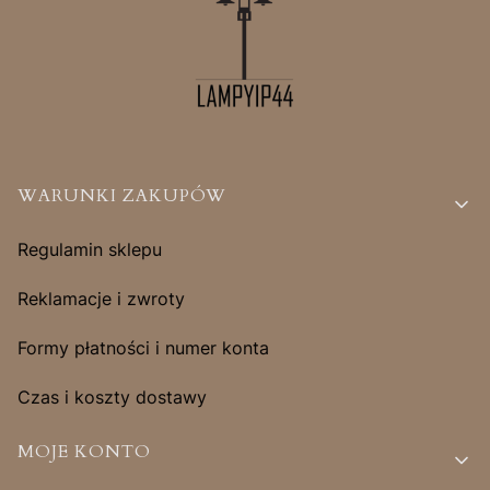
Linki w stopce
WARUNKI ZAKUPÓW
Regulamin sklepu
Reklamacje i zwroty
Formy płatności i numer konta
Czas i koszty dostawy
MOJE KONTO