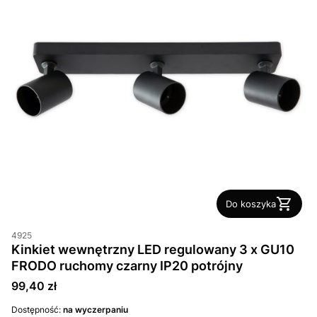
Do koszyka
4925
Kinkiet wewnętrzny LED regulowany 3 x GU10
FRODO ruchomy czarny IP20 potrójny
Cena
99,40 zł
Dostępność:
na wyczerpaniu