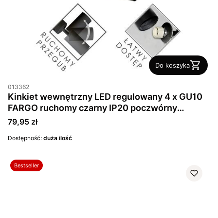
Do koszyka
013362
Kinkiet wewnętrzny LED regulowany 4 x GU10
FARGO ruchomy czarny IP20 poczwórny
kwadrat
Cena
79,95 zł
Dostępność:
duża ilość
Bestseller