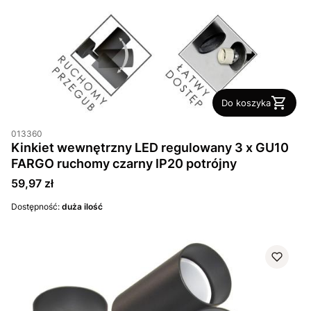
Do koszyka
013360
Kinkiet wewnętrzny LED regulowany 3 x GU10
FARGO ruchomy czarny IP20 potrójny
Cena
59,97 zł
Dostępność:
duża ilość