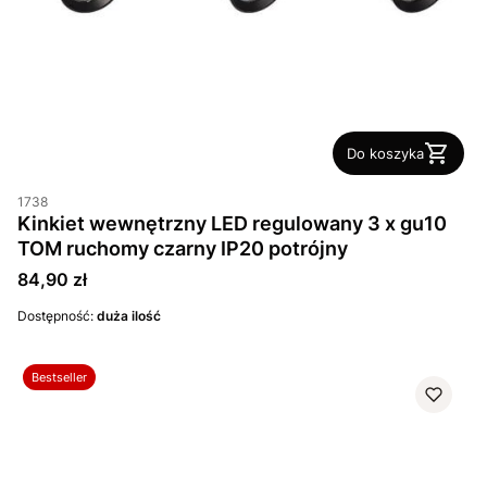
Do koszyka
1738
Kinkiet wewnętrzny LED regulowany 3 x gu10
TOM ruchomy czarny IP20 potrójny
Cena
84,90 zł
Dostępność:
duża ilość
Bestseller