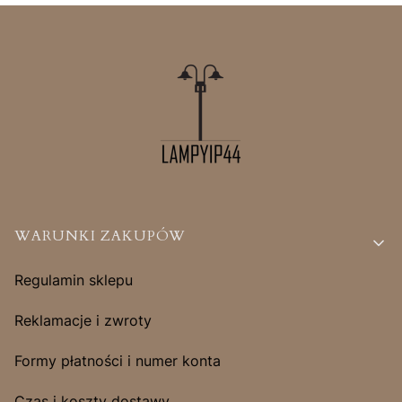
Linki w stopce
WARUNKI ZAKUPÓW
Regulamin sklepu
Reklamacje i zwroty
Formy płatności i numer konta
Czas i koszty dostawy