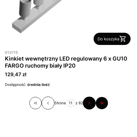
Do koszyka
013715
Kinkiet wewnętrzny LED regulowany 6 x GU10
FARGO ruchomy biały IP20
Cena
129,47 zł
Dostępność:
średnia ilość
Strona
z 82
Wróć do pierwszej strony z produktami
Przejdź do ostatn