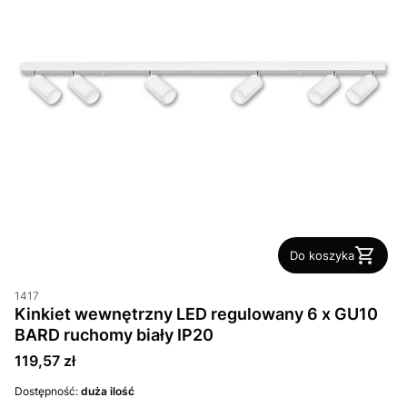
Do koszyka
1417
Kinkiet wewnętrzny LED regulowany 6 x GU10
BARD ruchomy biały IP20
Cena
119,57 zł
Dostępność:
duża ilość