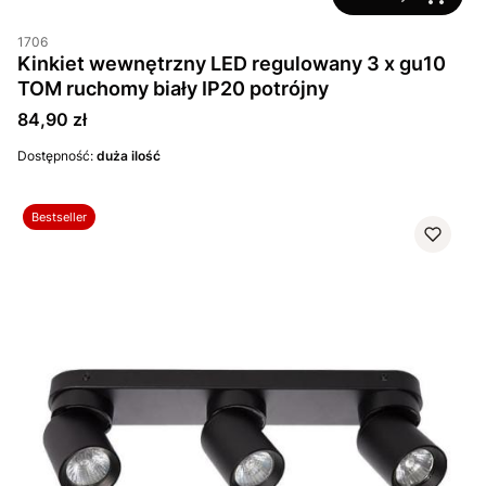
1706
Kinkiet wewnętrzny LED regulowany 3 x gu10
TOM ruchomy biały IP20 potrójny
Cena
84,90 zł
Dostępność:
duża ilość
Bestseller