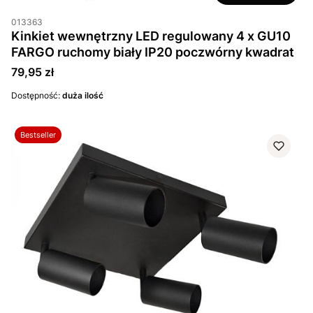
013363
Kinkiet wewnętrzny LED regulowany 4 x GU10
FARGO ruchomy biały IP20 poczwórny kwadrat
Cena
79,95 zł
Dostępność:
duża ilość
Bestseller