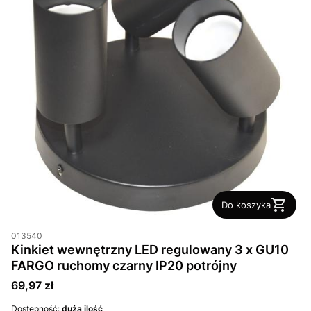
Do koszyka
013540
Kinkiet wewnętrzny LED regulowany 3 x GU10
FARGO ruchomy czarny IP20 potrójny
Cena
69,97 zł
Dostępność:
duża ilość