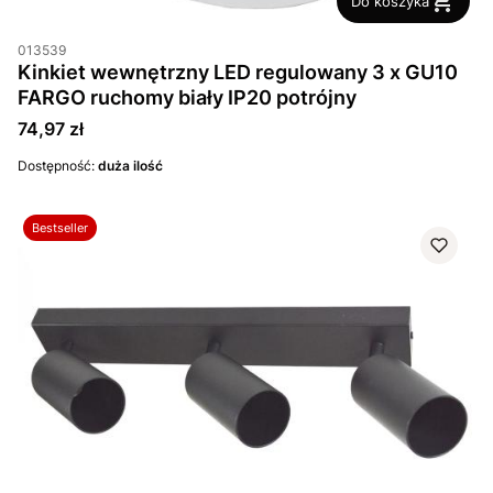
Do koszyka
013539
Kinkiet wewnętrzny LED regulowany 3 x GU10
FARGO ruchomy biały IP20 potrójny
Cena
74,97 zł
Dostępność:
duża ilość
Bestseller