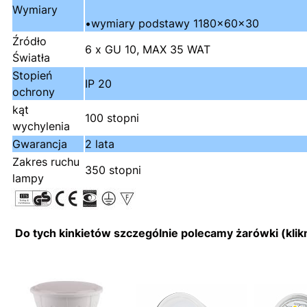
Wymiary
•wymiary podstawy 1180x60x30
Źródło
6 x GU 10, MAX 35 WAT
Światła
Stopień
IP 20
ochrony
kąt
100 stopni
wychylenia
Gwarancja
2 lata
Zakres ruchu
350 stopni
lampy
Do tych kinkietów szczególnie polecamy żarówki (klikni