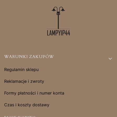
Linki w stopce
WARUNKI ZAKUPÓW
Regulamin sklepu
Reklamacje i zwroty
Formy płatności i numer konta
Czas i koszty dostawy