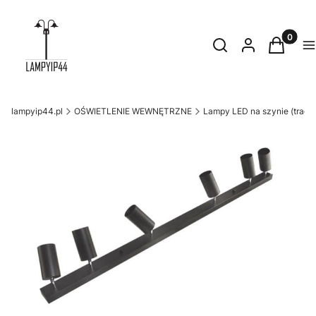
Produkty
Otwórz wyszukiwark
Szukaj
Zaloguj się
Koszyk
M
lampyip44.pl
OŚWIETLENIE WEWNĘTRZNE
Lampy LED na szynie (trackl