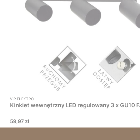
PRODUCENT
VIP ELEKTRO
Ki
Cena
59,97 zł