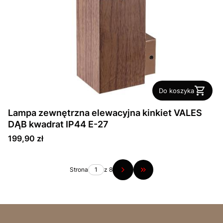
Do koszyka
Lampa zewnętrzna elewacyjna kinkiet VALES
DĄB kwadrat IP44 E-27
Cena
199,90 zł
Strona
z 8
Przejdź do ostatniej str