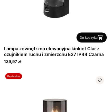
Do koszyka
Lampa zewnętrzna elewacyjna kinkiet Clar z
czujnikiem ruchu i zmierzchu E27 IP44 Czarna
Cena
139,97 zł
Bestseller