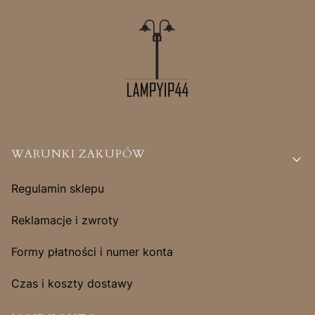
Linki w stopce
WARUNKI ZAKUPÓW
Regulamin sklepu
Reklamacje i zwroty
Formy płatności i numer konta
Czas i koszty dostawy