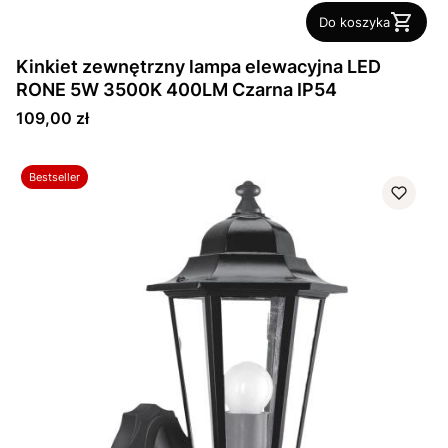
Do koszyka
Kinkiet zewnętrzny lampa elewacyjna LED
RONE 5W 3500K 400LM Czarna IP54
Cena
109,00 zł
Bestseller