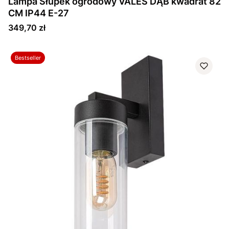
Lampa Słupek ogrodowy VALES DĄB kwadrat 82
CM IP44 E-27
Cena
349,70 zł
Bestseller