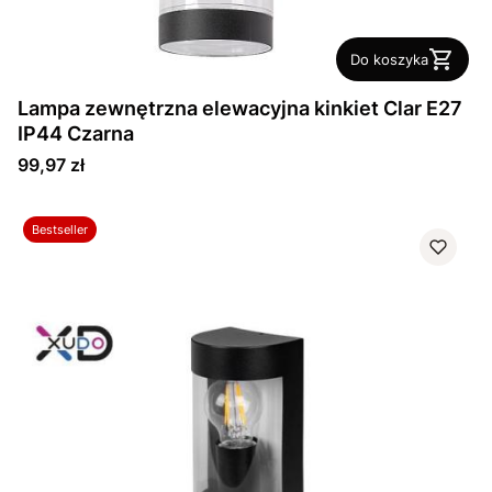
Do koszyka
Lampa zewnętrzna elewacyjna kinkiet Clar E27
IP44 Czarna
Cena
99,97 zł
Bestseller