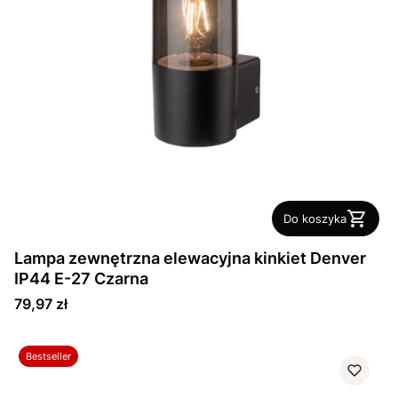
Do koszyka
Lampa zewnętrzna elewacyjna kinkiet Denver
IP44 E-27 Czarna
Cena
79,97 zł
Bestseller