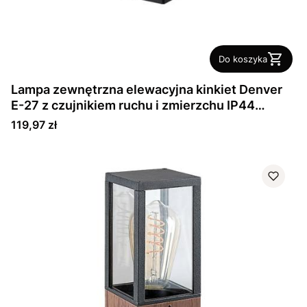
Do koszyka
Lampa zewnętrzna elewacyjna kinkiet Denver
E-27 z czujnikiem ruchu i zmierzchu IP44
Czarna Kwadrat
Cena
119,97 zł