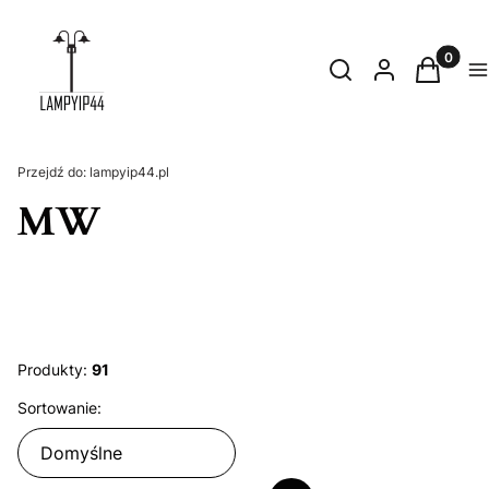
Produkty
Otwórz wyszukiwark
Szukaj
Zaloguj się
Koszyk
M
Przejdź do:
lampyip44.pl
MW
Produkty:
91
Lista produktów
Sortowanie:
Domyślne