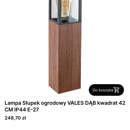
Do koszyka
Lampa Słupek ogrodowy VALES DĄB kwadrat 42
CM IP44 E-27
Cena
248,70 zł