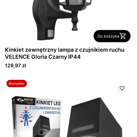
Do koszyka
Kinkiet zewnętrzny lampa z czujnikiem ruchu
VELENCE Gloria Czarny IP44
Cena
129,97 zł
Bestseller