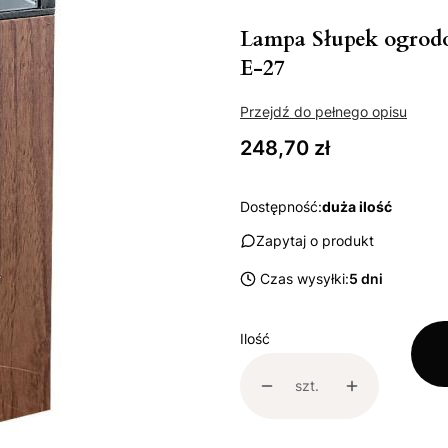
Lampa Słupek ogro
E-27
Przejdź do pełnego opisu
Cena
248,70 zł
Dostępność:
duża ilość
Zapytaj o produkt
Czas wysyłki:
5 dni
Ilość
szt.