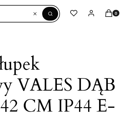
Produkty w ko
Ulubione
Zaloguj się
Koszyk
Wyczyść
Szukaj
łupek
wy VALES DĄB
 42 CM IP44 E-