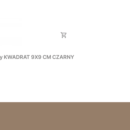
Lampa Słupek ogrodowy MALIBU 50 cm stojący KWADRAT 9X9 CM CZARNY