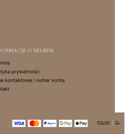
FORMACJE O SKLEPIE
irmie
ityka prywatności
e kontaktowe i numer konta
takt
POLSKI
ZŁ