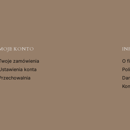
MOJE KONTO
IN
Twoje zamówienia
O f
Ustawienia konta
Pol
Przechowalnia
Dan
Kon