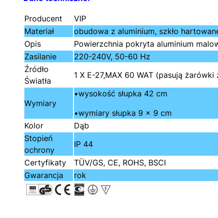
Producent
VIP
Materiał
obudowa z aluminium, szkło hartowan
Opis
Powierzchnia pokryta aluminium malow
Zasilanie
220-240V, 50-60 Hz
Źródło
1 X E-27,MAX 60 WAT (pasują żarówki
Światła
•wysokość słupka 42 cm
Wymiary
•wymiary słupka 9 x 9 cm
Kolor
Dąb
Stopień
IP 44
ochrony
Certyfikaty
TÜV/GS, CE, ROHS, BSCI
Gwarancja
rok