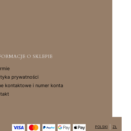
FORMACJE O SKLEPIE
irmie
ityka prywatności
e kontaktowe i numer konta
takt
POLSKI
ZŁ