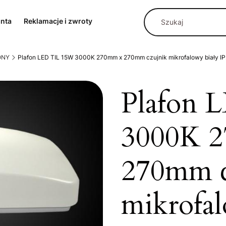
onta
Reklamacje i zwroty
ONY
Plafon LED TIL 15W 3000K 270mm x 270mm czujnik mikrofalowy biały I
Plafon 
3000K 
270mm c
mikrofal