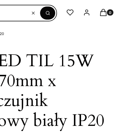
Produkty w ko
Ulubione
Zaloguj się
Koszyk
Wyczyść
Szukaj
P20
LED TIL 15W
270mm x
zujnik
owy biały IP20