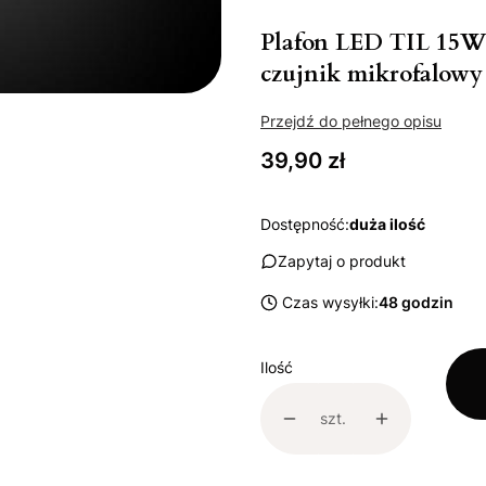
Plafon LED TIL 15
czujnik mikrofalowy 
Przejdź do pełnego opisu
Cena
39,90 zł
Dostępność:
duża ilość
Zapytaj o produkt
Czas wysyłki:
48 godzin
Ilość
szt.