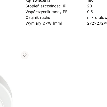
Kąt świecenia
180
Stopień szczelności IP
20
Współczynnik mocy PF
0,5
Czujnik ruchu
mikrofalo
Wymiary Ø×W [mm]
272×272×