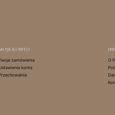
MOJE KONTO
IN
Twoje zamówienia
O f
Ustawienia konta
Pol
Przechowalnia
Dan
Kon