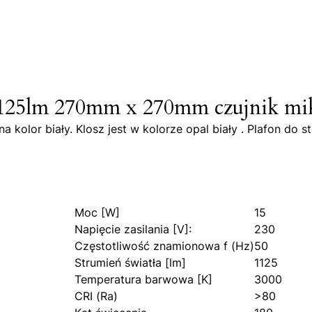
25lm 270mm x 270mm czujnik mikr
 kolor biały. Klosz jest w kolorze opal biały . Plafon do 
Moc [W]
15
Napięcie zasilania [V]:
230
Częstotliwość znamionowa f (Hz)
50
Strumień światła [lm]
1125
Temperatura barwowa [K]
3000
CRI (Ra)
>80