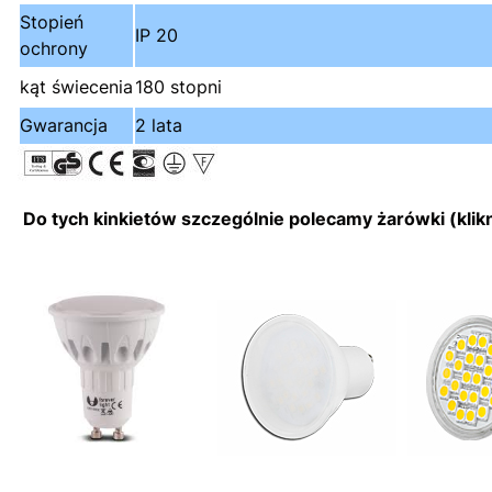
Stopień
IP 20
ochrony
kąt świecenia
180 stopni
Gwarancja
2 lata
Do tych kinkietów szczególnie polecamy żarówki (klikni