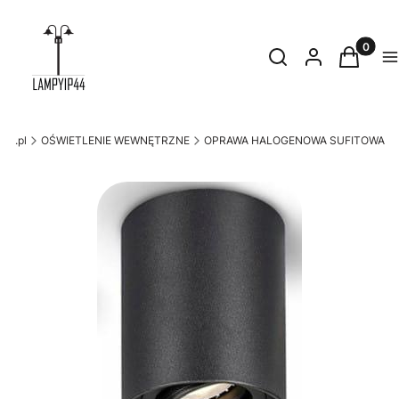
Produkty
Otwórz wyszukiwark
Szukaj
Zaloguj się
Koszyk
M
44.pl
OŚWIETLENIE WEWNĘTRZNE
OPRAWA HALOGENOWA SUFITOWA