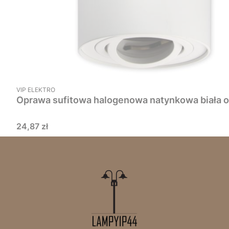
PRODUCENT
VIP ELEKTRO
Cena
24,87 zł