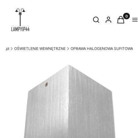
Produkty
Otwórz wyszukiwark
Szukaj
Zaloguj się
Koszyk
M
44.pl
OŚWIETLENIE WEWNĘTRZNE
OPRAWA HALOGENOWA SUFITOWA