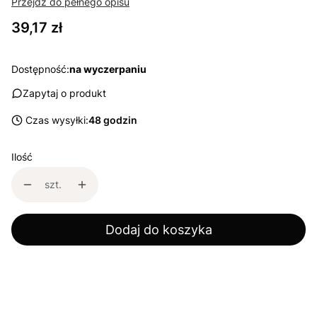
Przejdź do pełnego opisu
Cena
39,17 zł
Dostępność:
na wyczerpaniu
Zapytaj o produkt
Czas wysyłki:
48 godzin
Ilość
szt.
Dodaj do koszyka