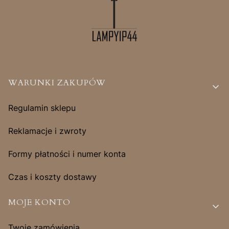
Linki w stopce
WARUNKI ZAKUPÓW
Regulamin sklepu
Reklamacje i zwroty
Formy płatności i numer konta
Czas i koszty dostawy
MOJE KONTO
Twoje zamówienia