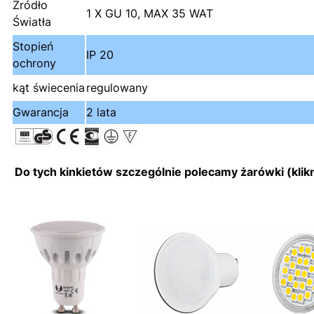
Źródło
1 X GU 10, MAX 35 WAT
Światła
Stopień
IP 20
ochrony
kąt świecenia
regulowany
Gwarancja
2 lata
Do tych kinkietów szczególnie polecamy żarówki (klikni