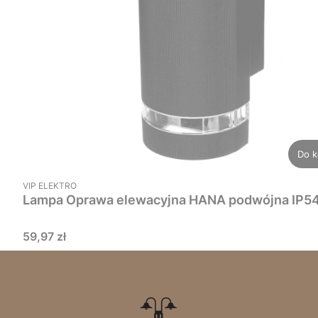
Do k
PRODUCENT
VIP ELEKTRO
Lampa Oprawa elewacyjna HANA pod
Cena
59,97 zł