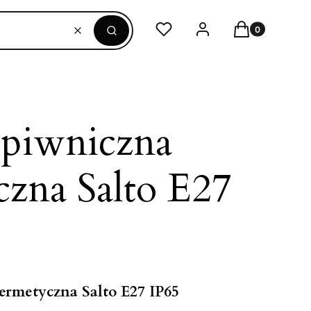
Produkty w ko
Ulubione
Zaloguj się
Koszyk
Wyczyść
Szukaj
piwniczna
zna Salto E27
rmetyczna Salto E27 IP65