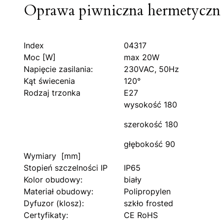
Oprawa piwniczna hermetyczna
Index
04317
Moc [W]
max 20W
Napięcie zasilania:
230VAC, 50Hz
Kąt świecenia
120°
Rodzaj trzonka
E27
wysokość 180
szerokość 180
głębokość 90
Wymiary [mm]
Stopień szczelności IP
IP65
Kolor obudowy:
biały
Materiał obudowy:
Polipropylen
Dyfuzor (klosz):
szkło frosted
Certyfikaty:
CE RoHS