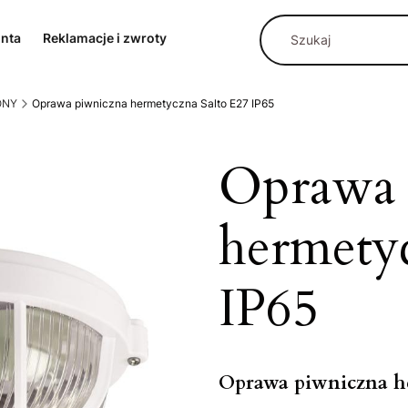
onta
Reklamacje i zwroty
ONY
Oprawa piwniczna hermetyczna Salto E27 IP65
Oprawa 
hermetyc
IP65
Oprawa piwniczna he