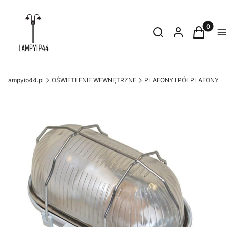
Produkty
Otwórz wyszukiwark
Szukaj
Zaloguj się
Koszyk
M
lampyip44.pl
OŚWIETLENIE WEWNĘTRZNE
PLAFONY I PÓŁPLAFONY