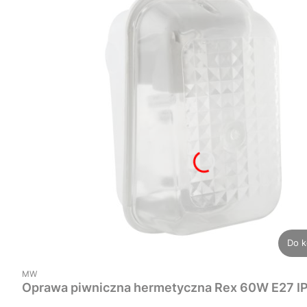
Do k
PRODUCENT
MW
Oprawa piwniczna hermetyczna Rex 60W E27 I