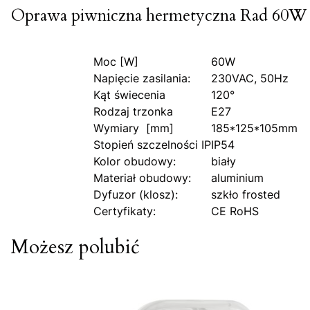
Oprawa piwniczna hermetyczna Rad 60W 
Moc [W]
60W
Napięcie zasilania:
230VAC, 50Hz
Kąt świecenia
120°
Rodzaj trzonka
E27
Wymiary [mm]
185*125*105mm
Stopień szczelności IP
IP54
Kolor obudowy:
biały
Materiał obudowy:
aluminium
Dyfuzor (klosz):
szkło frosted
Certyfikaty:
CE RoHS
Możesz polubić