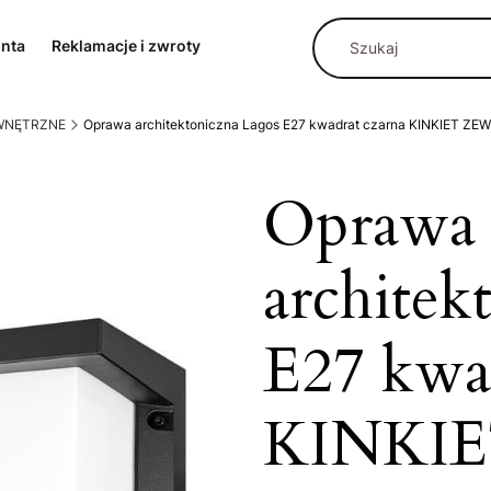
onta
Reklamacje i zwroty
EWNĘTRZNE
Oprawa architektoniczna Lagos E27 kwadrat czarna KINKIET Z
Oprawa
architek
E27 kwad
KINKI