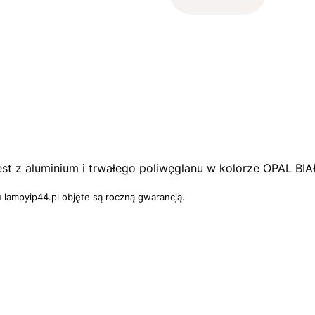
st z aluminium i trwałego poliwęglanu w kolorze OPAL BIA
 lampyip44.pl objęte są roczną gwarancją.