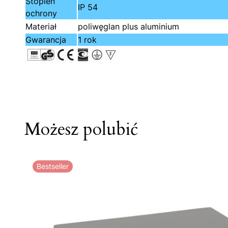
Stopień
IP 54
ochrony
Materiał
poliwęglan plus aluminium
Gwarancja
1 rok
Możesz polubić
Bestseller