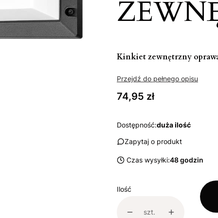
ZEWNĘ
Kinkiet zewnętrzny oprawa
Przejdź do pełnego opisu
Cena
74,95 zł
Dostępność:
duża ilość
Zapytaj o produkt
Czas wysyłki:
48 godzin
Ilość
szt.