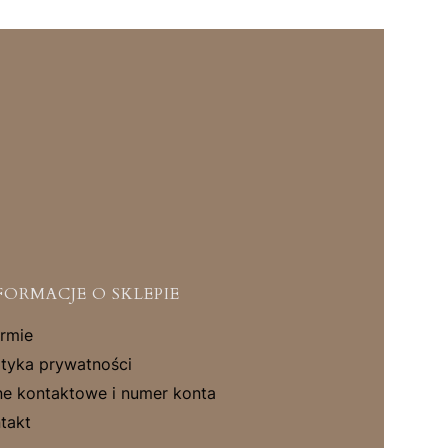
FORMACJE O SKLEPIE
irmie
ityka prywatności
e kontaktowe i numer konta
takt