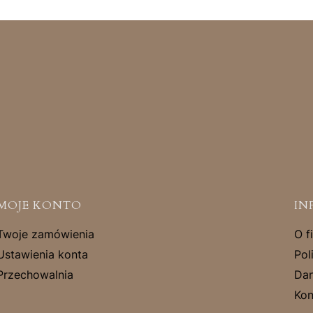
MOJE KONTO
IN
Twoje zamówienia
O f
Ustawienia konta
Pol
Przechowalnia
Dan
Kon