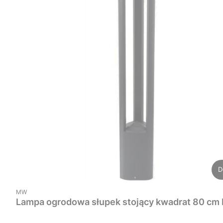
D
PRODUCENT
MW