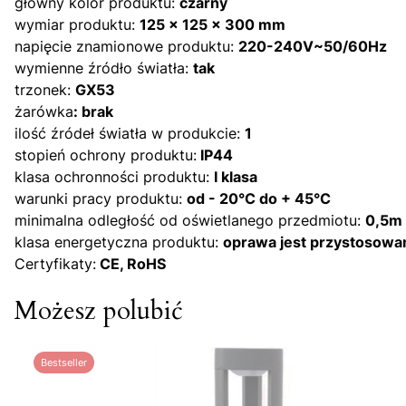
główny kolor produktu:
czarny
wymiar produktu:
125 x 125 x 300 mm
napięcie znamionowe produktu:
220-240V~50/60Hz
wymienne źródło światła:
tak
trzonek:
GX53
żarówka
:
brak
ilość źródeł światła w produkcie:
1
stopień ochrony produktu:
IP44
klasa ochronności produktu:
I klasa
warunki pracy produktu:
od - 20°C do + 45°C
minimalna odległość od oświetlanego przedmiotu:
0,5m
klasa energetyczna produktu:
oprawa jest przystosowa
Certyfikaty:
CE, RoHS
Możesz polubić
Bestseller