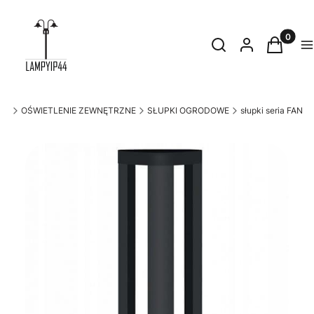
Produkty
Otwórz wyszukiwark
Szukaj
Zaloguj się
Koszyk
M
.pl
OŚWIETLENIE ZEWNĘTRZNE
SŁUPKI OGRODOWE
słupki seria FAN