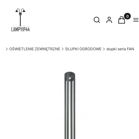
Produkty
Otwórz wyszukiwark
Szukaj
Zaloguj się
Koszyk
M
.pl
OŚWIETLENIE ZEWNĘTRZNE
SŁUPKI OGRODOWE
słupki seria FAN