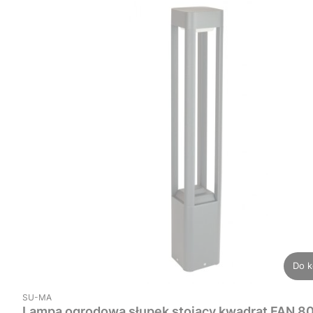
Do k
PRODUCENT
SU-MA
Lampa ogrodowa słupek stojący kwadrat FAN 8