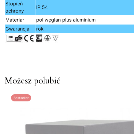
Stopień
IP 54
ochrony
Materiał
poliwęglan plus aluminium
Gwarancja
rok
Możesz polubić
Bestseller