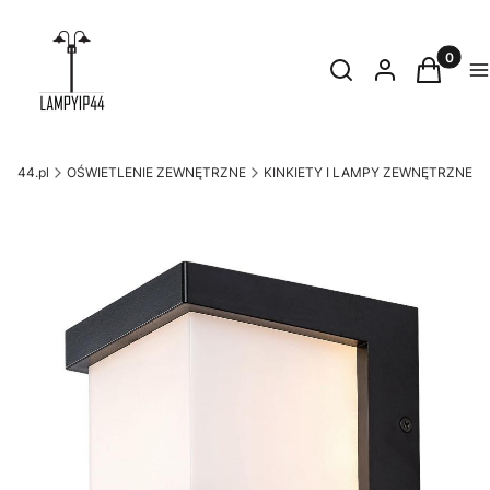
Produkty
Otwórz wyszukiwark
Szukaj
Zaloguj się
Koszyk
M
yip44.pl
OŚWIETLENIE ZEWNĘTRZNE
KINKIETY I LAMPY ZEWNĘTRZNE