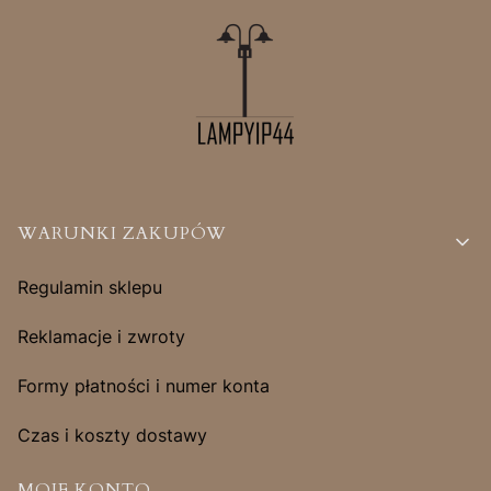
Linki w stopce
WARUNKI ZAKUPÓW
Regulamin sklepu
Reklamacje i zwroty
Formy płatności i numer konta
Czas i koszty dostawy
MOJE KONTO