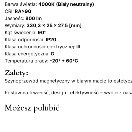
Barwa światła:
4000K
(Biały neutralny)
CRI:
RA>90
Jasność:
800 lm
Wymiary:
330,3 x 25 x 27,5 [mm]
Kąt świecenia:
90°
Klasa odporności:
IP20
Klasa ochronności elektrycznej:
III
Klasa energetyczna:
G
Temperatura pracy:
-20° + 60°C
Zalety:
Szynoprzewód magnetyczny w białym macie to estetyczne
Postaw na trwałość, design i efektywność – wybierz 
Możesz polubić