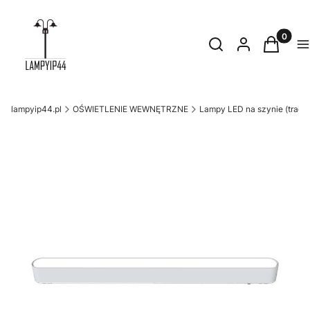
Produkty
Otwórz wyszukiwark
Szukaj
Zaloguj się
Koszyk
M
lampyip44.pl
OŚWIETLENIE WEWNĘTRZNE
Lampy LED na szynie (trackl