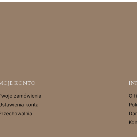
MOJE KONTO
IN
Twoje zamówienia
O f
Ustawienia konta
Pol
Przechowalnia
Dan
Kon