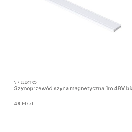
PRODUCENT
VIP ELEKTRO
Szynoprzewód szyna m
Cena
49,90 zł