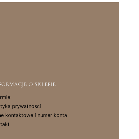
FORMACJE O SKLEPIE
irmie
ityka prywatności
e kontaktowe i numer konta
takt