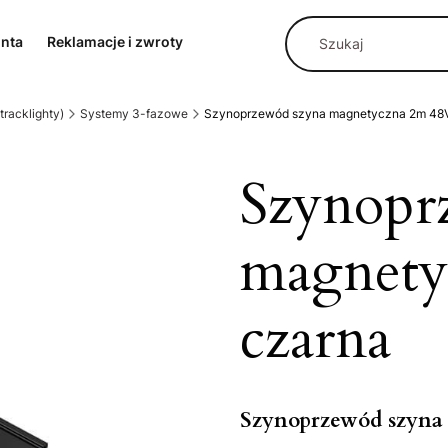
onta
Reklamacje i zwroty
racklighty)
Systemy 3-fazowe
Szynoprzewód szyna magnetyczna 2m 48V
Szynopr
magnety
czarna
Szynoprzewód szyna