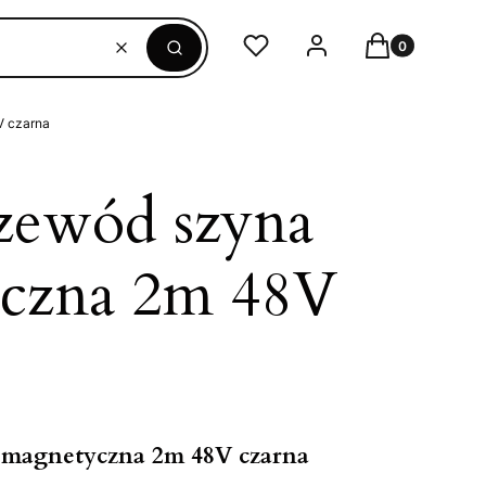
Produkty w ko
Ulubione
Zaloguj się
Koszyk
Wyczyść
Szukaj
 czarna
zewód szyna
czna 2m 48V
 magnetyczna 2m 48V czarna