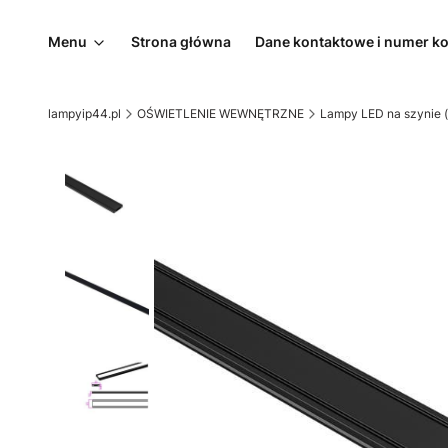
Menu
Strona główna
Dane kontaktowe i numer k
lampyip44.pl
OŚWIETLENIE WEWNĘTRZNE
Lampy LED na szynie (t