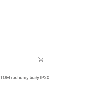
Kinkiet wewnętrzny LED regulowany 1 x GU10 TOM ruchomy biały IP20