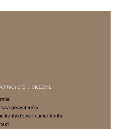
FORMACJE O SKLEPIE
irmie
ityka prywatności
e kontaktowe i numer konta
takt