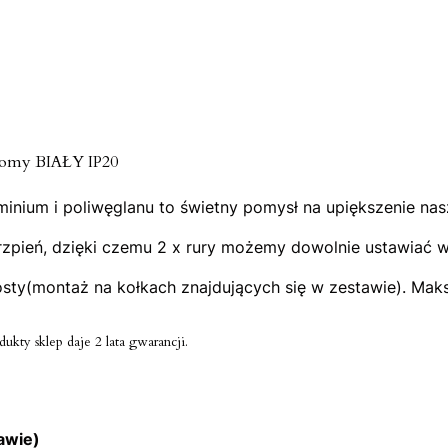
homy BIAŁY IP20
nium i poliwęglanu to świetny pomysł na upiększenie na
eń, dzięki czemu 2 x rury możemy dowolnie ustawiać w gór
osty(montaż na kołkach znajdujących się w zestawie). Mak
kty sklep daje 2 lata gwarancji.
awie)