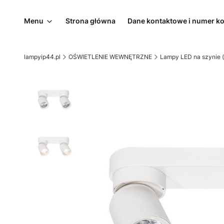
Menu
Strona główna
Dane kontaktowe i numer k
lampyip44.pl
OŚWIETLENIE WEWNĘTRZNE
Lampy LED na szynie (t