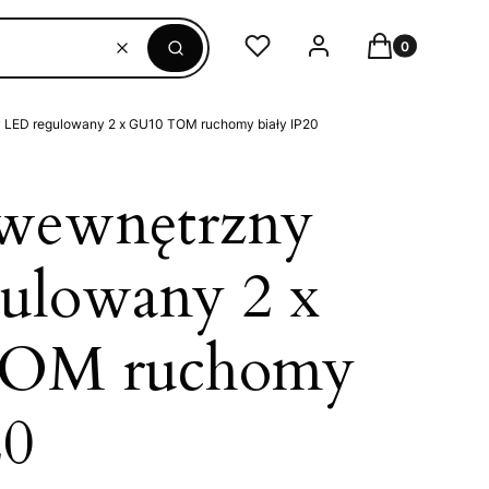
Produkty w ko
Ulubione
Zaloguj się
Koszyk
Wyczyść
Szukaj
y LED regulowany 2 x GU10 TOM ruchomy biały IP20
 wewnętrzny
ulowany 2 x
OM ruchomy
20