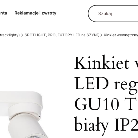
onta
Reklamacje i zwroty
racklighty)
SPOTLIGHT, PROJEKTORY LED na SZYNĘ
Kinkiet wewnętrzn
Kinkiet
LED reg
GU10 T
biały IP