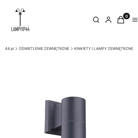
Produkty
Otwórz wyszukiwark
Szukaj
Zaloguj się
Koszyk
M
yip44.pl
OŚWIETLENIE ZEWNĘTRZNE
KINKIETY I LAMPY ZEWNĘTRZNE