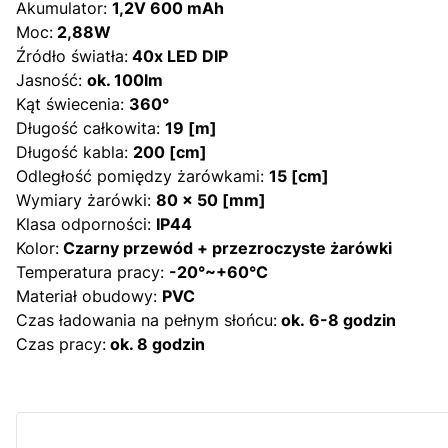
Akumulator:
1,2V 600 mAh
Moc:
2,88W
Źródło światła:
40x LED DIP
Jasność:
ok. 100lm
Kąt świecenia:
360°
Długość całkowita:
19 [m]
Długość kabla:
200 [cm]
Odległość pomiędzy żarówkami:
15 [cm]
Wymiary żarówki:
80 x 50 [mm]
Klasa odporności:
IP44
Kolor:
Czarny przewód + przezroczyste żarówki
Temperatura pracy:
-20°~+60°C
Materiał obudowy:
PVC
Czas ładowania na pełnym słońcu:
ok. 6-8 godzin
Czas pracy:
ok. 8 godzin