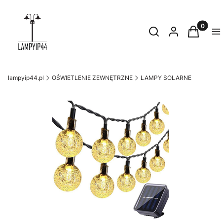
Produkty
Otwórz wyszukiwark
Szukaj
Zaloguj się
Koszyk
M
lampyip44.pl
OŚWIETLENIE ZEWNĘTRZNE
LAMPY SOLARNE