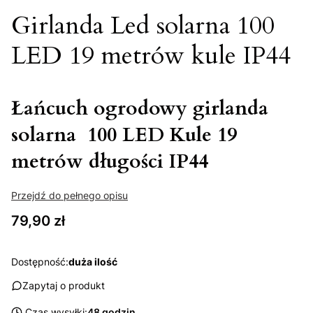
Girlanda Led solarna 100
LED 19 metrów kule IP44
Łańcuch ogrodowy girlanda
solarna 100 LED Kule 19
metrów długości IP44
Przejdź do pełnego opisu
Cena
79,90 zł
Dostępność:
duża ilość
Zapytaj o produkt
Czas wysyłki:
48 godzin