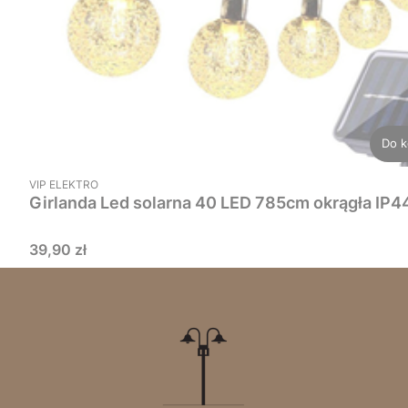
Do k
PRODUCENT
VIP ELEKTRO
Girlanda Led solarna 40 LED 785cm okrągła IP4
Cena
39,90 zł