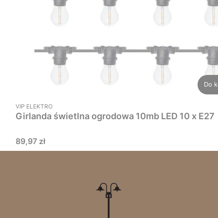
Do k
PRODUCENT
VIP ELEKTRO
Girlanda świetlna ogrodowa 10mb LED 10 x E27
Cena
89,97 zł