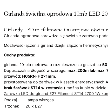
Girlanda świetlna ogrodowa 10mb LED 20 
Girlandy LED to efektowne i nastrojowe oświetl
Girlanda ogrodowa sprawdza się świetnie zarówno podcza
Możliwość łączenia girland dzięki złączom hermetyczn
Cechy produktu:
girlanda 10-cio metrowa o rozmieszczeniu gniazd co
50
Dopuszczalna długość w szeregu:
max. 200m lub max.
przewód:
H05RN-F 2x1mm
,
przystosowana do żarówek w klasach energetycznych A
brak żarówek ST14 w zestawie
( można kupić w dziele
Żarówka LED do girland E27 Filament ST14 2700 1W komp
Rodzaj
Lampa wisząca
Trzonek
20 x E27