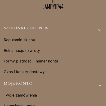
Linki w stopce
WARUNKI ZAKUPÓW
Regulamin sklepu
Reklamacje i zwroty
Formy płatności i numer konta
Czas i koszty dostawy
MOJE KONTO
Twoje zamówienia
Ustawienia konta