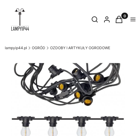
Produkty
Otwórz wyszukiwark
Szukaj
Zaloguj się
Koszyk
M
lampyip44.pl
OGRÓD
OZDOBY I ARTYKUŁY OGRODOWE