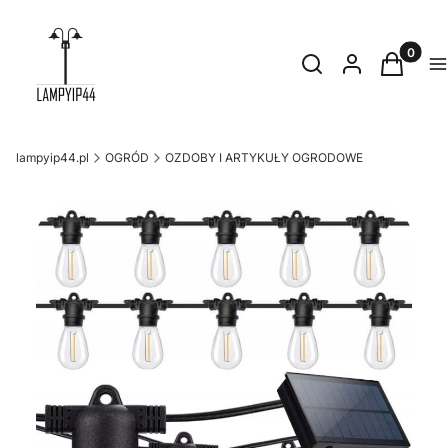
Produkty
Otwórz wyszukiwark
Szukaj
Zaloguj się
Koszyk
M
lampyip44.pl
OGRÓD
OZDOBY I ARTYKUŁY OGRODOWE