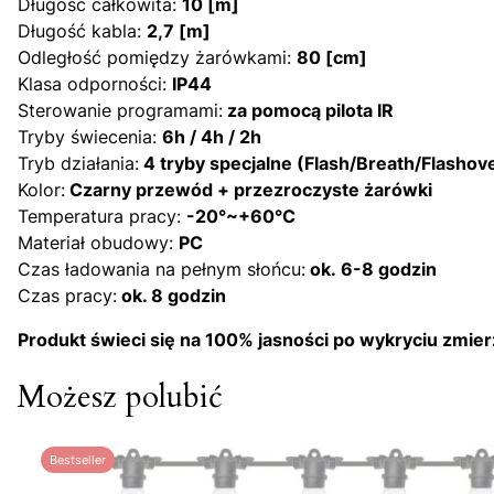
Długość całkowita:
10 [m]
Długość kabla:
2,7 [m]
Odległość pomiędzy żarówkami:
80 [cm]
Klasa odporności:
IP44
Sterowanie programami:
za pomocą pilota IR
Tryby świecenia:
6h / 4h / 2h
Tryb działania:
4 tryby specjalne (Flash/Breath/Flashov
Kolor:
Czarny przewód + przezroczyste żarówki
Temperatura pracy:
-20°~+60°C
Materiał obudowy:
PC
Czas ładowania na pełnym słońcu:
ok. 6-8 godzin
Czas pracy:
ok. 8 godzin
Produkt świeci się na 100% jasności po wykryciu zmie
Możesz polubić
Bestseller