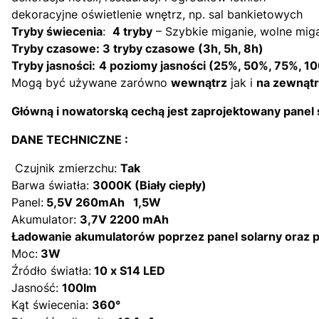
dekoracyjne oświetlenie wnętrz, np. sal bankietowych
Tryby świecenia
:
4 tryby
– Szybkie miganie, wolne migan
Tryby czasowe:
3 tryby czasowe (3h, 5h, 8h)
Tryby jasności:
4 poziomy jasności (25%, 50%, 75%, 1
Mogą być używane zarówno
wewnątrz
jak i
na zewnątr
Główną i nowatorską cechą jest zaprojektowany pane
DANE TECHNICZNE :
Czujnik zmierzchu:
Tak
Barwa światła:
3000K (Biały ciepły)
Panel:
5,5V 260mAh 1,5W
Akumulator:
3,7V 2200 mAh
Ładowanie akumulatorów poprzez panel solarny oraz 
Moc:
3W
Źródło światła:
10 x S14 LED
Jasność:
100lm
Kąt świecenia:
360°