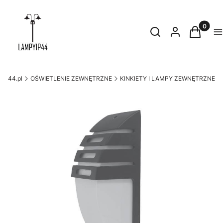
Produkty
Otwórz wyszukiwark
Szukaj
Zaloguj się
Koszyk
M
yip44.pl
OŚWIETLENIE ZEWNĘTRZNE
KINKIETY I LAMPY ZEWNĘTRZNE