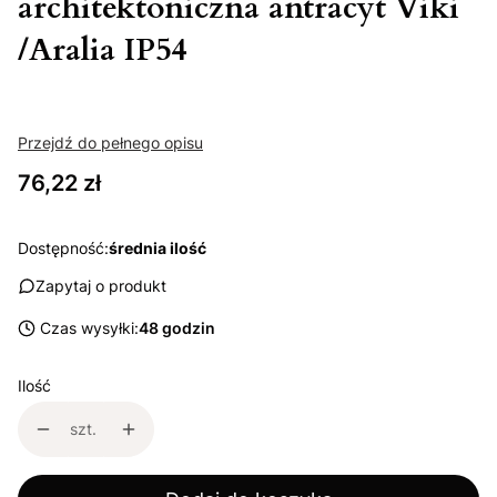
architektoniczna antracyt Viki
/Aralia IP54
Przejdź do pełnego opisu
Cena
76,22 zł
Dostępność:
średnia ilość
Zapytaj o produkt
Czas wysyłki:
48 godzin
Ilość
szt.