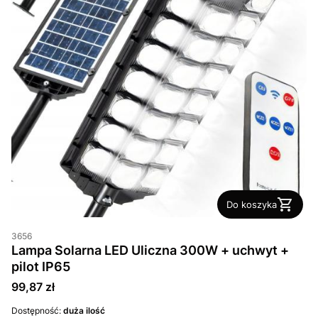
Do koszyka
3656
Lampa Solarna LED Uliczna 300W + uchwyt +
pilot IP65
Cena
99,87 zł
Dostępność:
duża ilość