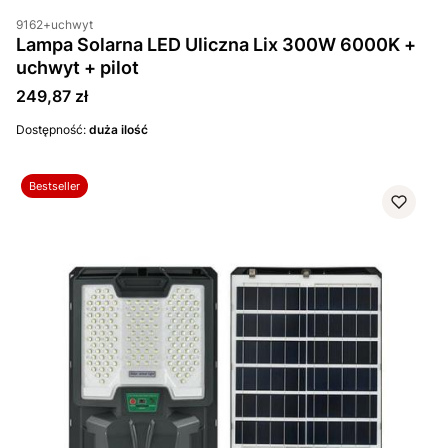
9162+uchwyt
Lampa Solarna LED Uliczna Lix 300W 6000K +
uchwyt + pilot
Cena
249,87 zł
Dostępność:
duża ilość
Bestseller