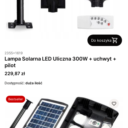
Do koszyka
2355+1619
Lampa Solarna LED Uliczna 300W + uchwyt +
pilot
Cena
229,87 zł
Dostępność:
duża ilość
Bestseller