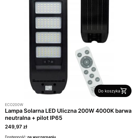
Do koszyka
ECO200W
Lampa Solarna LED Uliczna 200W 4000K barwa
neutralna + pilot IP65
Cena
249,97 zł
Dostępność:
na wyczerpaniu