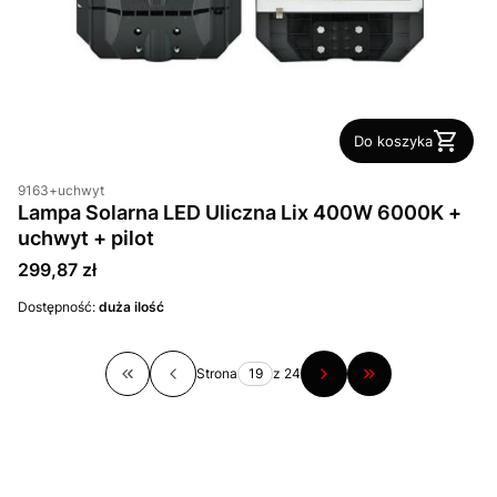
Do koszyka
9163+uchwyt
Lampa Solarna LED Uliczna Lix 400W 6000K +
uchwyt + pilot
Cena
299,87 zł
Dostępność:
duża ilość
Strona
z 24
Wróć do pierwszej strony z produktami
Przejdź do ostatn