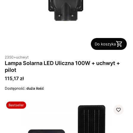
Do koszyka
2350+uchwyt
Lampa Solarna LED Uliczna 100W + uchwyt +
pilot
Cena
115,17 zł
Dostępność:
duża ilość
Bestseller