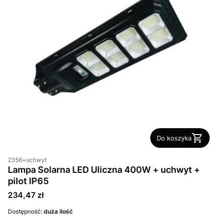
Do koszyka
2356+uchwyt
Lampa Solarna LED Uliczna 400W + uchwyt +
pilot IP65
Cena
234,47 zł
Dostępność:
duża ilość