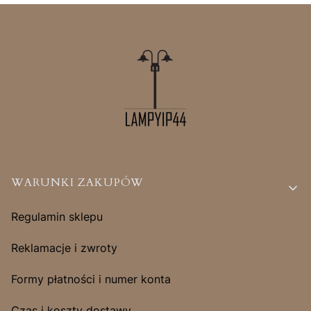
Linki w stopce
WARUNKI ZAKUPÓW
Regulamin sklepu
Reklamacje i zwroty
Formy płatności i numer konta
Czas i koszty dostawy