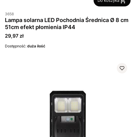
Do koszyka
3658
Lampa solarna LED Pochodnia Średnica Ø 8 cm
51cm efekt płomienia IP44
Cena
29,97 zł
Dostępność:
duża ilość