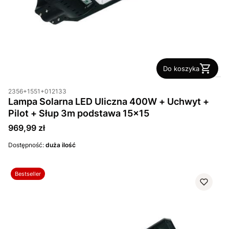
Do koszyka
2356+1551+012133
Lampa Solarna LED Uliczna 400W + Uchwyt +
Pilot + Słup 3m podstawa 15x15
Cena
969,99 zł
Dostępność:
duża ilość
Bestseller