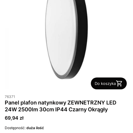
Do koszyka
76371
Panel plafon natynkowy ZEWNETRZNY LED
24W 2500lm 30cm IP44 Czarny Okrągły
Cena
69,94 zł
Dostępność:
duża ilość