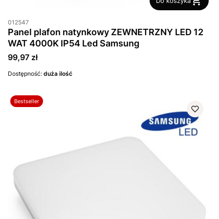
Do koszyka
012547
Panel plafon natynkowy ZEWNETRZNY LED 12
WAT 4000K IP54 Led Samsung
Cena
99,97 zł
Dostępność:
duża ilość
Bestseller