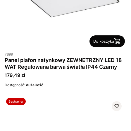
Do koszyka
7899
Panel plafon natynkowy ZEWNETRZNY LED 18
WAT Regulowana barwa światła IP44 Czarny
Cena
179,49 zł
Dostępność:
duża ilość
Bestseller