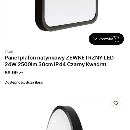
Do koszyka
76461
Panel plafon natynkowy ZEWNETRZNY LED
24W 2500lm 30cm IP44 Czarny Kwadrat
Cena
89,99 zł
Dostępność:
duża ilość