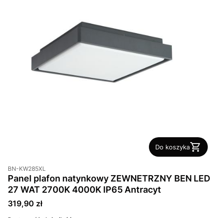
Do koszyka
BN-KW285XL
Panel plafon natynkowy ZEWNETRZNY BEN LED
27 WAT 2700K 4000K IP65 Antracyt
Cena
319,90 zł