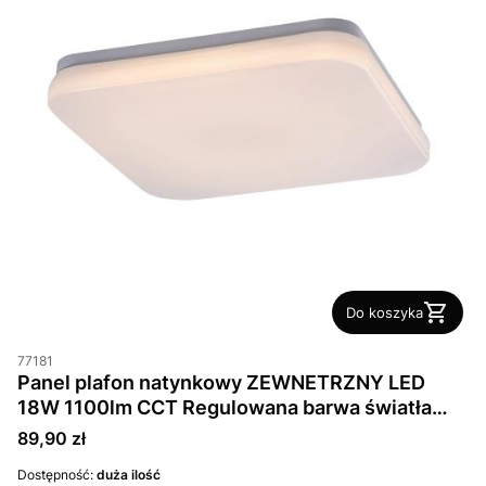
Do koszyka
77181
Panel plafon natynkowy ZEWNETRZNY LED
18W 1100lm CCT Regulowana barwa światła
IP44 Biały / Popiel
Cena
89,90 zł
Dostępność:
duża ilość