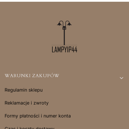
Linki w stopce
WARUNKI ZAKUPÓW
Regulamin sklepu
Reklamacje i zwroty
Formy płatności i numer konta
Czas i koszty dostawy