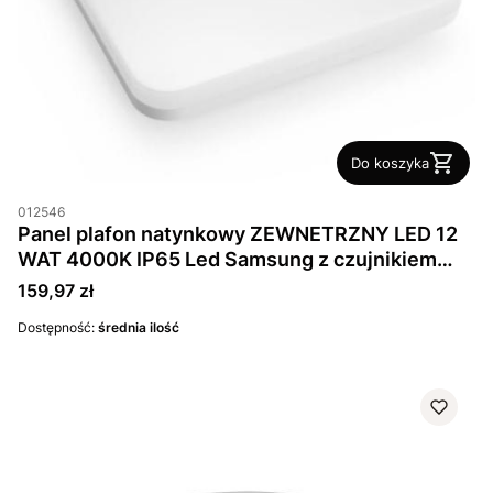
Do koszyka
012546
Panel plafon natynkowy ZEWNETRZNY LED 12
WAT 4000K IP65 Led Samsung z czujnikiem
ruchu i zmierzchu
Cena
159,97 zł
Dostępność:
średnia ilość