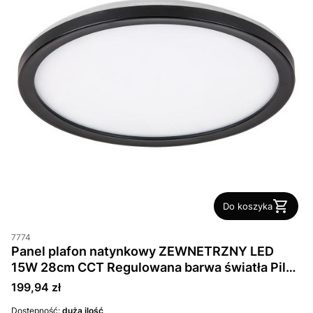
Do koszyka
7774
Panel plafon natynkowy ZEWNETRZNY LED
15W 28cm CCT Regulowana barwa światła Pilot
Aplikacja Wi Fi IP44 Czarny Okrągły
Cena
199,94 zł
Dostępność:
duża ilość