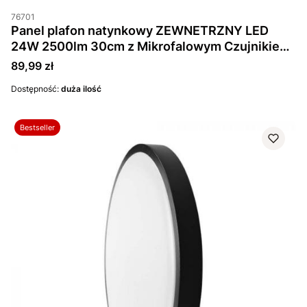
76701
Panel plafon natynkowy ZEWNETRZNY LED
24W 2500lm 30cm z Mikrofalowym Czujnikiem
Ruchu IP44 Czarny Okrągły
Cena
89,99 zł
Dostępność:
duża ilość
Bestseller