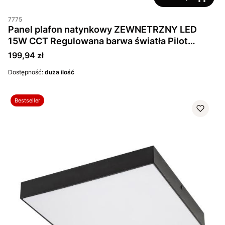
7775
Panel plafon natynkowy ZEWNETRZNY LED
15W CCT Regulowana barwa światła Pilot
Aplikacja Wi Fi IP44 Czarny
Cena
199,94 zł
Dostępność:
duża ilość
Bestseller