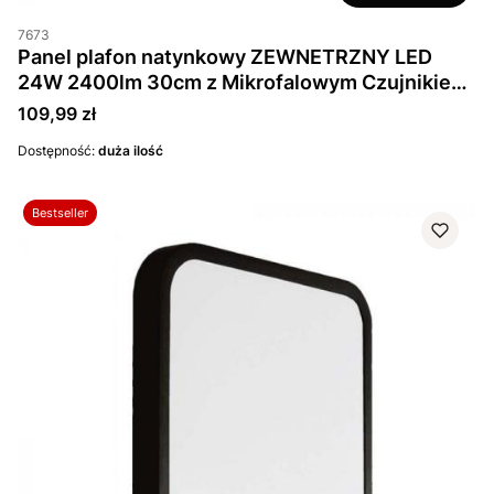
7673
Panel plafon natynkowy ZEWNETRZNY LED
24W 2400lm 30cm z Mikrofalowym Czujnikiem
Ruchu IP44 Czarny Kwadrat
Cena
109,99 zł
Dostępność:
duża ilość
Bestseller