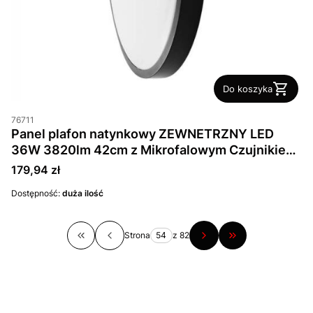
Do koszyka
76711
Panel plafon natynkowy ZEWNETRZNY LED
36W 3820lm 42cm z Mikrofalowym Czujnikiem
Ruchu Pilot IP44 Czarny Okrągły
Cena
179,94 zł
Dostępność:
duża ilość
Strona
z 82
Wróć do pierwszej strony z produktami
Przejdź do ostatn