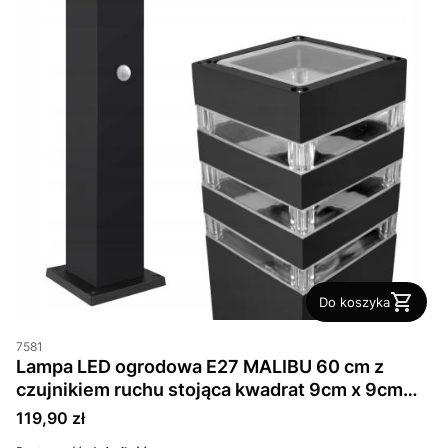
Do koszyka
7581
Lampa LED ogrodowa E27 MALIBU 60 cm z
czujnikiem ruchu stojąca kwadrat 9cm x 9cm
Czarna
Cena
119,90 zł