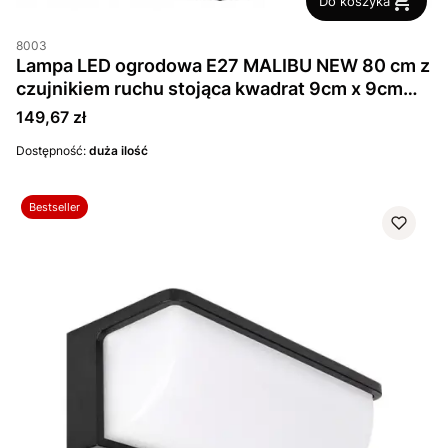
Do koszyka
8003
Lampa LED ogrodowa E27 MALIBU NEW 80 cm z
czujnikiem ruchu stojąca kwadrat 9cm x 9cm
Czarna
Cena
149,67 zł
Dostępność:
duża ilość
Bestseller