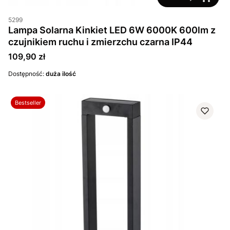
5299
Lampa Solarna Kinkiet LED 6W 6000K 600lm z
czujnikiem ruchu i zmierzchu czarna IP44
Cena
109,90 zł
Dostępność:
duża ilość
Bestseller