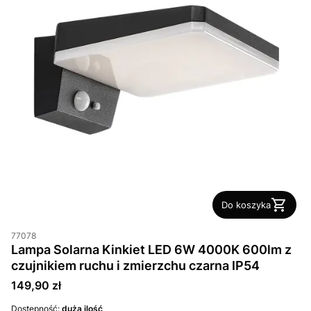
Do koszyka
77078
Lampa Solarna Kinkiet LED 6W 4000K 600lm z
czujnikiem ruchu i zmierzchu czarna IP54
Cena
149,90 zł
Dostępność:
duża ilość