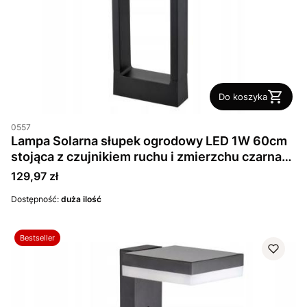
Do koszyka
0557
Lampa Solarna słupek ogrodowy LED 1W 60cm
stojąca z czujnikiem ruchu i zmierzchu czarna
IP54
Cena
129,97 zł
Dostępność:
duża ilość
Bestseller