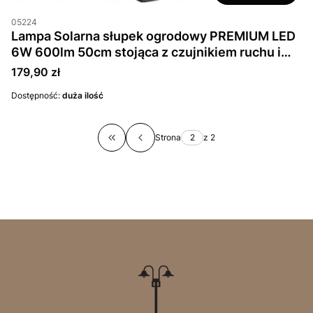
05224
Lampa Solarna słupek ogrodowy PREMIUM LED
6W 600lm 50cm stojąca z czujnikiem ruchu i
zmierzchu czarna IP44
Cena
179,90 zł
Dostępność:
duża ilość
Strona
z 2
Wróć do pierwszej strony z produktami