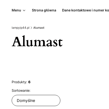
Menu
Strona główna
Dane kontaktowe i numer k
lampyip44.pl
Alumast
Alumast
Produkty:
6
Lista produktów
Sortowanie:
Domyślne