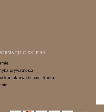
FORMACJE O SKLEPIE
irmie
ityka prywatności
e kontaktowe i numer konta
takt