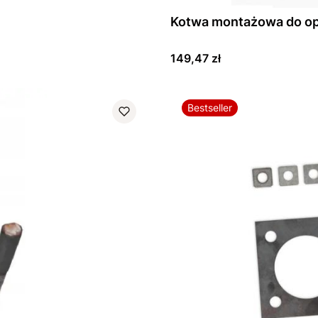
m
Kotwa montażowa do op
Cena
149,47 zł
Bestseller