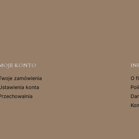
MOJE KONTO
IN
Twoje zamówienia
O f
Ustawienia konta
Pol
Przechowalnia
Dan
Kon