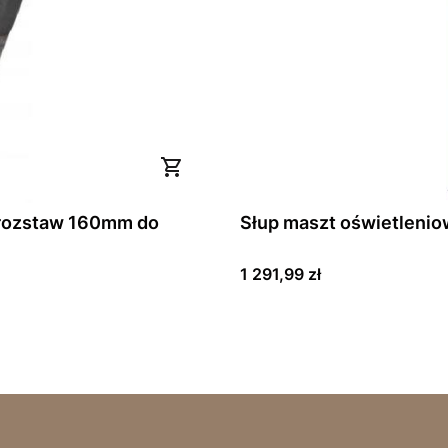
 rozstaw 160mm do
Słup maszt oświetlenio
Cena
1 291,99 zł